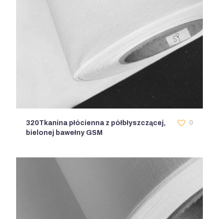
320Tkanina płócienna z półbłyszczącej,
0
bielonej bawełny GSM