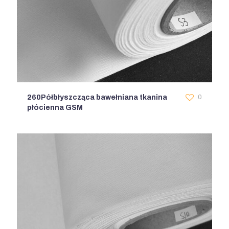
260Półbłyszcząca bawełniana tkanina
0
płócienna GSM