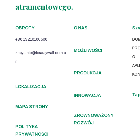
atramentowego.
OBROTY
O NAS
Szy
+86 13216160566
DO
PR
MOŻLIWOŚCI
zapytanie@beautywall.com.c
O
n
APL
PRODUKCJA
KON
LOKALIZACJA
Tap
INNOWACJA
MAPA STRONY
ZRÓWNOWAŻONY
ROZWÓJ
POLITYKA
PRYWATNOŚCI