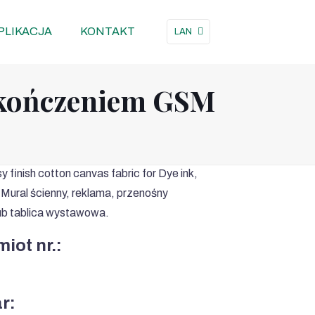
PLIKACJA
KONTAKT
LAN
ykończeniem GSM
 finish cotton canvas fabric for Dye ink
,
 Mural ścienny, reklama, przenośny
ub tablica wystawowa.
iot nr.:
r: