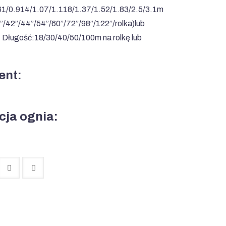
61/0.914/1.07/1.118/1.37/1.52/1.83/2.5/3.1m
’’/42’’/44’’/54’’/60’’/72’’/98’’/122’’/rolka)lub
Długość:18/30/40/50/100m na rolkę lub
ent:
cja ognia: