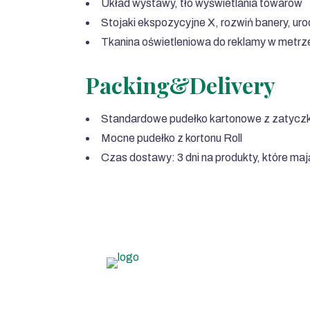
Układ wystawy, tło wyświetlania towarów
Stojaki ekspozycyjne X, rozwiń banery, uro
Tkanina oświetleniowa do reklamy w metrz
Packing&Delivery
Standardowe pudełko kartonowe z zatyczk
Mocne pudełko z kortonu Roll
Czas dostawy: 3 dni na produkty, które ma