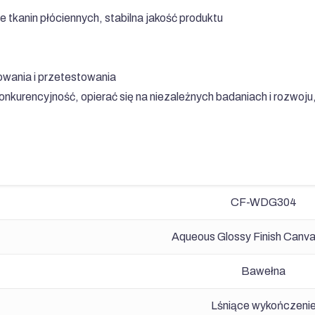
 tkanin płóciennych, stabilna jakość produktu
wania i przetestowania
kurencyjność, opierać się na niezależnych badaniach i rozwoju
CF-WDG304
Aqueous Glossy Finish Canva
Bawełna
Lśniące wykończeni