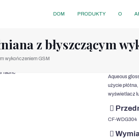
DOM
PRODUKTY
O
A
niana z błyszczącym w
cym wykończeniem GSM
Aqueous glossy
użycie płótna,
wyświetlacz l
Przedm
CF-WDG304
Wymia