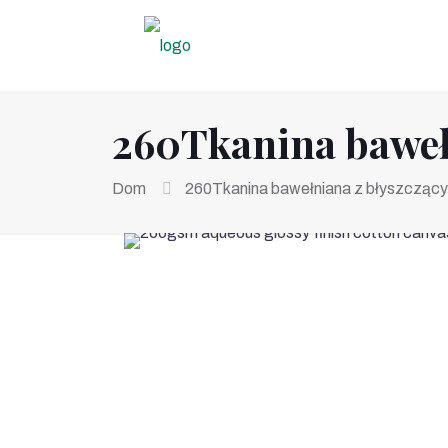
260Tkanina baweł
Dom
260Tkanina bawełniana z błyszczą