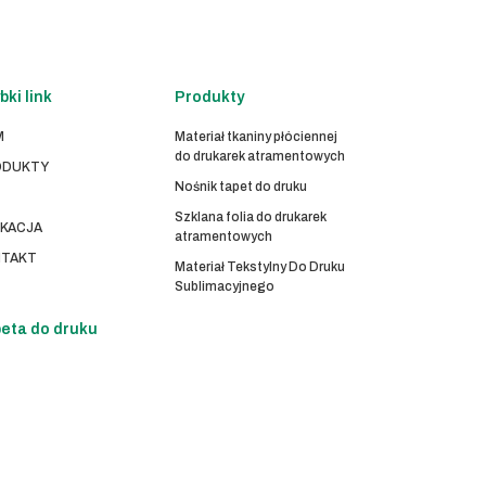
bki link
Produkty
M
Materiał tkaniny płóciennej
do drukarek atramentowych
ODUKTY
Nośnik tapet do druku
Szklana folia do drukarek
IKACJA
atramentowych
TAKT
Materiał Tekstylny Do Druku
Sublimacyjnego
eta do druku