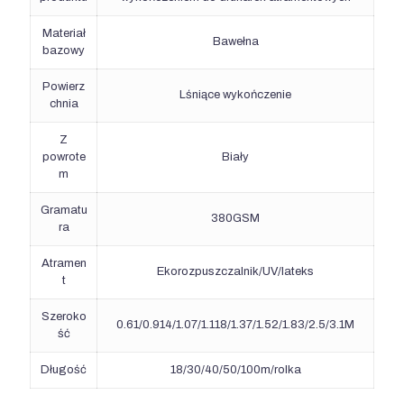
Materiał
Bawełna
bazowy
Powierz
Lśniące wykończenie
chnia
Z
powrote
Biały
m
Gramatu
380GSM
ra
Atramen
Ekorozpuszczalnik/UV/lateks
t
Szeroko
0.61/0.914/1.07/1.118/1.37/1.52/1.83/2.5/3.1M
ść
Długość
18/30/40/50/100m/rolka