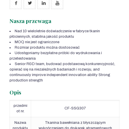
Nasza przewaga
Nad 10 wieloletnie doświadczenie w fabryce tkanin
płóciennych, stabilna jakość produktu
MOQ nie jest ograniczone
Rozmiar produktu można dostosować
Udostępniamy bezpłatne próbki do wydrukowania i
przetestowania
Senior R&D team
, budować podstawową konkurencyjność,
opierać się na niezależnych badaniach i rozwoju,
and
continuously improve independent innovation ability Strong
production strength
Opis
przedmi
CF-SSG307
ot nr.
Nazwa
Tkanina bawełniana z błyszczącym
produktu
wykończeniem do drukarek atramentowych