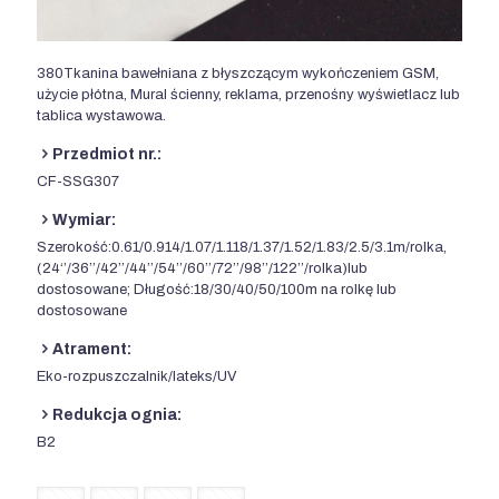
380Tkanina bawełniana z błyszczącym wykończeniem GSM,
użycie płótna, Mural ścienny, reklama, przenośny wyświetlacz lub
tablica wystawowa.
Przedmiot nr.:
CF-SSG307
Wymiar:
Szerokość:0.61/0.914/1.07/1.118/1.37/1.52/1.83/2.5/3.1m/rolka,
(24‘’/36’’/42’’/44’’/54’’/60’’/72’’/98’’/122’’/rolka)lub
dostosowane; Długość:18/30/40/50/100m na rolkę lub
dostosowane
Atrament:
Eko-rozpuszczalnik/lateks/UV
Redukcja ognia:
B2