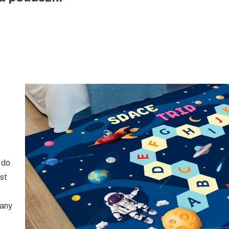
 do
st
wany