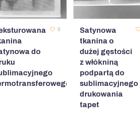
eksturowana
Satynowa
0
kanina
tkanina o
atynowa do
dużej gęstości
ruku
z włókniną
ublimacyjnego
podpartą do
ermotransferowego
sublimacyjnego
drukowania
tapet