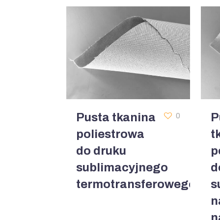
Pusta tkanina
P
0
poliestrowa
t
do druku
p
sublimacyjnego
d
termotransferowego
s
n
n