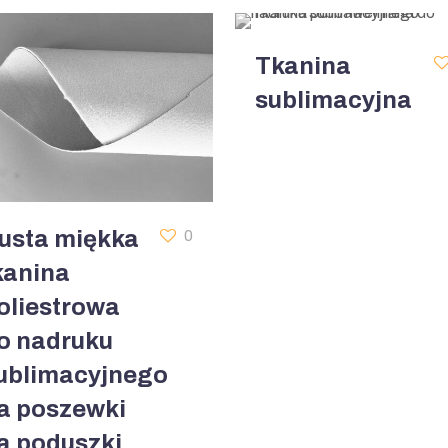
Tkanina
sublimacyjna
usta miękka
0
kanina
oliestrowa
o nadruku
ublimacyjnego
a poszewki
a poduszki