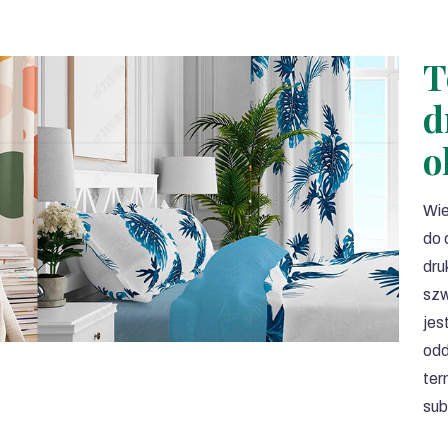
T
d
o
Wie
do 
dru
szw
jes
odd
ter
sub