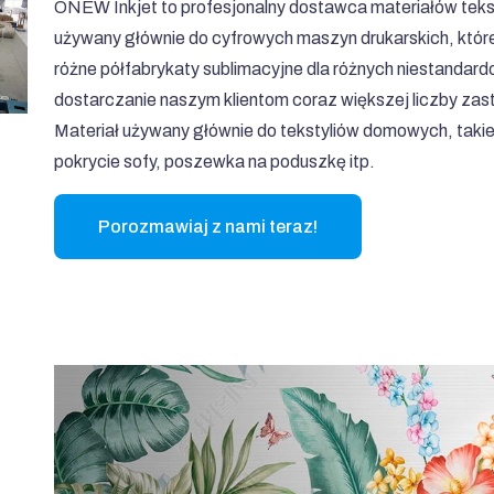
ONEW Inkjet to profesjonalny dostawca materiałów tekst
używany głównie do cyfrowych maszyn drukarskich, które
różne półfabrykaty sublimacyjne dla różnych niestanda
dostarczanie naszym klientom coraz większej liczby za
Materiał używany głównie do tekstyliów domowych, takie j
pokrycie sofy, poszewka na poduszkę itp.
Porozmawiaj z nami teraz!