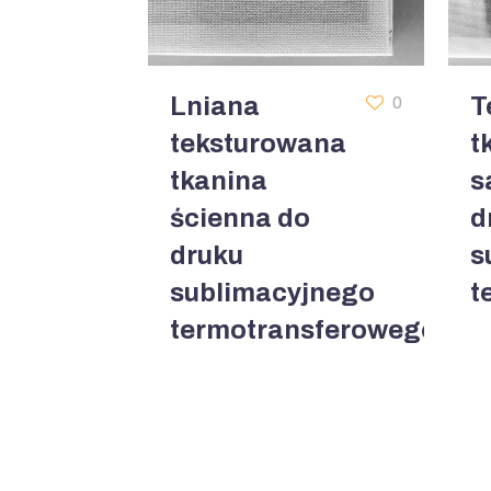
Lniana
T
0
teksturowana
t
tkanina
s
ścienna do
d
druku
s
sublimacyjnego
t
termotransferowego