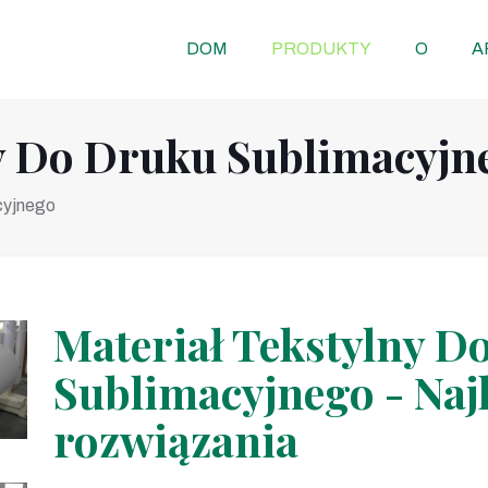
DOM
PRODUKTY
O
A
ny Do Druku Sublimacyjn
cyjnego
Materiał Tekstylny D
Sublimacyjnego - Naj
rozwiązania