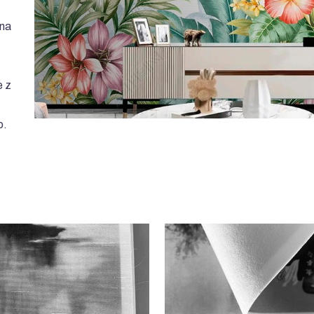
ona
e z
o.