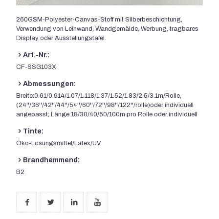
260GSM-Polyester-Canvas-Stoff mit Silberbeschichtung,
Verwendung von Leinwand, Wandgemälde, Werbung, tragbares
Display oder Ausstellungstafel.
Art.-Nr.:
CF-SSG103X
Abmessungen:
Breite:0.61/0.914/1.07/1.118/1.37/1.52/1.83/2.5/3.1m/Rolle,
(24''/36''/42''/44''/54''/60''/72''/98''/122''/rolle)oder individuell
angepasst; Länge:18/30/40/50/100m pro Rolle oder individuell
Tinte:
Öko-Lösungsmittel/Latex/UV
Brandhemmend:
B2