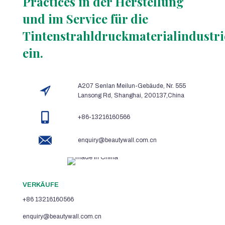
Practices in der Herstellung
und im Service für die
Tintenstrahldruckmaterialindustri
ein.
A207 Senlan Meilun-Gebäude, Nr. 555
Lansong Rd, Shanghai, 200137,China
+86-13216160566
enquiry@beautywall.com.cn
VERKÄUFE
+86 13216160566
enquiry@beautywall.com.cn