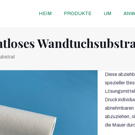
HEIM
PRODUKTE
UM
ANW
htloses Wandtuchsubstra
ubstrat
Diese abziehb
spezieller Bes
Lösungsmittel,
Druck individu
abnehmbaren S
abzuziehen, oh
die Mauer dur