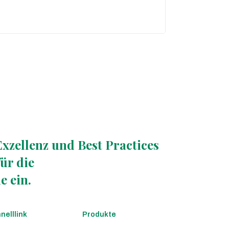
Exzellenz und Best Practices
ür die
e ein.
nelllink
Produkte