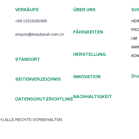
VERKÄUFE
ÜBER UNS
Sch
+86 13216160566
HEI
PR
FÄHIGKEITEN
enquiry@beautywall.com.cn
UM
AN
HERSTELLUNG
KON
STANDORT
Dru
INNOVATION
SEITENVERZEICHNIS
NACHHALTIGKEIT
DATENSCHUTZRICHTLINIE
H.| ALLE RECHTE VORBEHALTEN