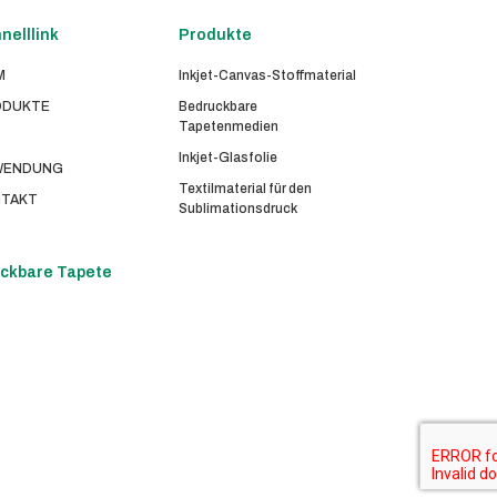
nelllink
Produkte
M
Inkjet-Canvas-Stoffmaterial
ODUKTE
Bedruckbare
Tapetenmedien
Inkjet-Glasfolie
WENDUNG
Textilmaterial für den
TAKT
Sublimationsdruck
ckbare Tapete