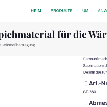
HEIM
PRODUKTE
UM
ANW
ppichmaterial für die W
die Wärmeübertragung
Farbsublimatio
Sublimationsd
Design darauf
Art.-Nr
SF-8801
Abmes