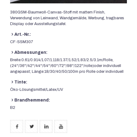
380GSM-Baumwoll-Canvas-Stoff mit mattem Finish,
Verwendung von Leinwand, Wandgemälde, Werbung, tragbares
Display oder Ausstellungstafel.
Art.-Nr.:
CF-SSM307
Abmessungen:
Breite:0.61/0.914/1.07/1.118/1.37/1.52/1.83/2.5/3.1m/Rolle,
(24''/36''/42''/44''/54''/60''/72''/98''/122''/rolle)oder individuell
angepasst; Länge:18/30/40/50/100m pro Rolle oder individuell
Tinte:
Öko-Lösungsmittel/Latex/UV
Brandhemmend:
B2