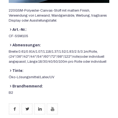
220GSM-Polyester-Canvas-Stoff mit mattem Finish,
Verwendung von Leinwand, Wandgemälde, Werbung, tragbares
Display oder Ausstellungstafel.
Art.-Nr.:
CF-SSM105
Abmessungen:
Breite:0.61/0.914/1.07/1.118/1.37/1.52/1.83/2.5/3.1m/Rolle,
(24''/36''/42''/44''/54''/60''/72''/98''/122''/rolle)oder individuell
angepasst; Länge:18/30/40/50/100m pro Rolle oder individuell
Tinte:
Öko-Lösungsmittel/Latex/UV
Brandhemmend:
B2