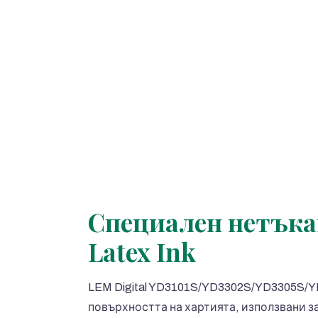
Специален нетъкан
Latex Ink
LEM Digital YD3101S/YD3302S/YD3305S/YD
повърхността на хартията, използвани за