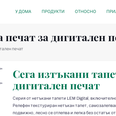
У ДОМА
ПРОДУКТИ
ОТНОСНО
ПРИ
а печат за дигитален 
итален печат
Сега изтъкани тапет
дигитален печат
Серия от нетъкани тапети LEM Digital, включителн
Релефен текстуриран нетъкан тапет, самозалепва
подвижно, лесно се отлепва и лепка без остатък от