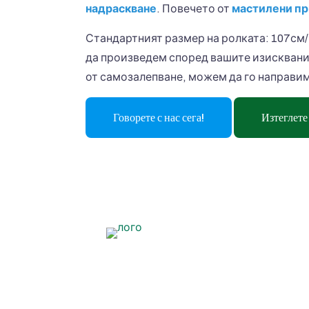
надраскване
. Повечето от
мастилени пр
Стандартният размер на ролката: 107см/1
да произведем според вашите изисквания
от самозалепване, можем да го направи
Говорете с нас сега!
Изтеглете