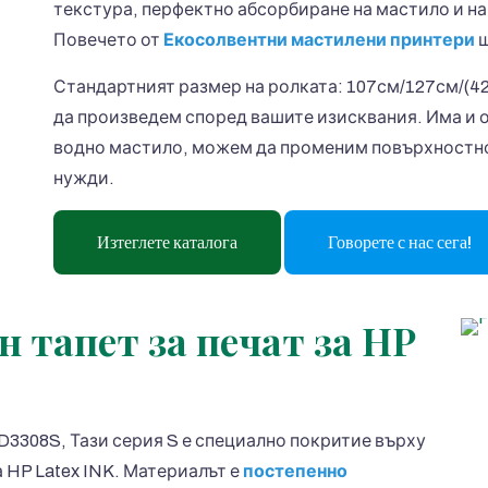
текстура, перфектно абсорбиране на мастило и н
Повечето от
Екосолвентни мастилени принтери
щ
Стандартният размер на ролката: 107см/127см/(42'
да произведем според вашите изисквания. Има и о
водно мастило, можем да променим повърхностнот
нужди.
Изтеглете каталога
Говорете с нас сега!
 тапет за печат за HP
3308S, Тази серия S е специално покритие върху
 HP Latex INK. Материалът е
постепенно