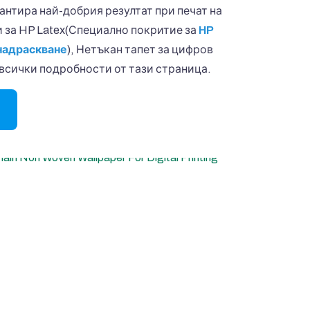
нтира най-добрия резултат при печат на
 за HP Latex(Специално покритие за
HP
надраскване
), Нетъкан тапет за цифров
 всички подробности от тази страница.