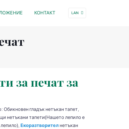
ЛОЖЕНИЕ
КОНТАКТ
LAN
печат
и за печат за
о: Обикновен гладък нетъкан тапет,
щи нетъкани тапети(Нашето лепило е
 лепило),
Екоразтворител
нетъкан