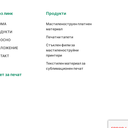
з линк
Продукти
ОМА
Мастиленоструен платнен
материал
ОДУКТИ
Печатни тапети
НОСНО
Стъклен филм за
ИЛОЖЕНИЕ
мастиленоструйни
принтери
ТАКТ
Текстилен материал за
сублимационен печат
ет за печат