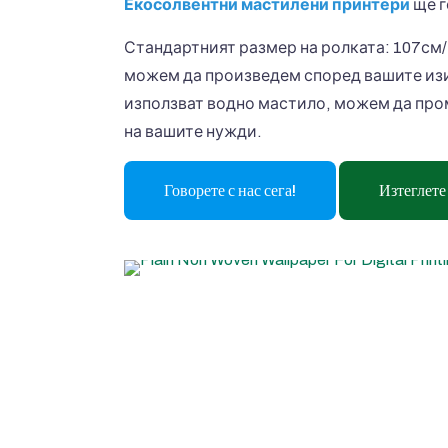
Екосолвентни мастилени принтери
ще г
Стандартният размер на ролката: 107см/12
можем да произведем според вашите изис
използват водно мастило, можем да про
на вашите нужди.
Говорете с нас сега!
Изтеглете