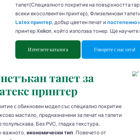
тапет(Специалното покритие на повърхността гара
всеки екосолвентен принтер), Флизелинови тапети
Latex принтер
, добър цветен печат и
постепенно 
принтер Xeikon, който използва тонер. Ще научите
Изтеглете каталога
Говорете с нас сега!
нетъкан тапет за
Латекс принтер
критие с обикновен модел със специално покритие
ексово мастило, предназначени за печат на тапети
е полулъскава, Без PVC, гладка текстура,
й-важното,
икономически тип
. Повечето от