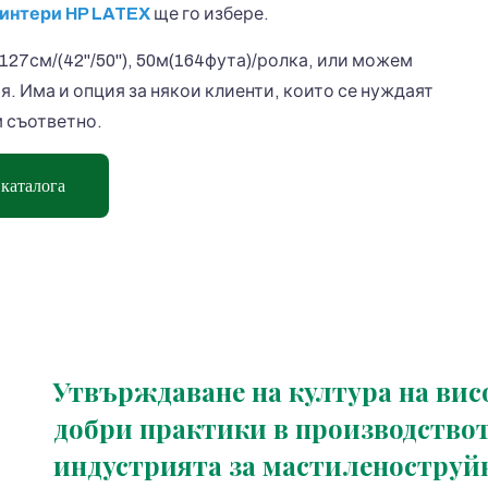
интери HP LATEX
ще го избере.
27см/(42''/50''), 50м(164фута)/ролка, или можем
. Има и опция за някои клиенти, които се нуждаят
м съответно.
 каталога
Утвърждаване на култура на вис
добри практики в производствот
индустрията за мастиленоструй