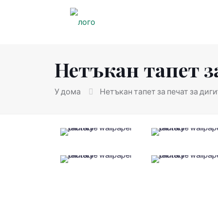
Нетъкан тапет з
У дома
Нетъкан тапет за печат за диг