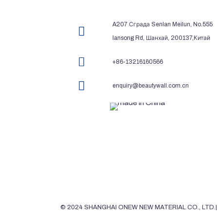
A207 Сграда Senlan Meilun, No.555
lansong Rd, Шанхай, 200137,Китай
+86-13216160566
enquiry@beautywall.com.cn
© 2024 SHANGHAI ONEW NEW MATERIAL CO., LTD