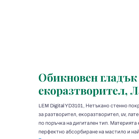
Обикновен гладък 
екоразтворител, 
LEM Digital YD3101, Нетъкано стенно по
за разтворител, екоразтворител, uv, лат
по поръчка на дигитален тип. Материята 
перфектно абсорбиране на мастило и на