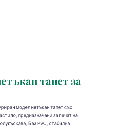
етъкан тапет за
уриран модел нетъкан тапет със
мастило, предназначени за печат на
полулъскава, Без PVC, стабилна