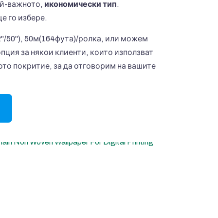
ай-важното,
икономически тип
.
е го избере.
'/50''), 50м(164фута)/ролка, или можем
пция за някои клиенти, които използват
о покритие, за да отговорим на вашите