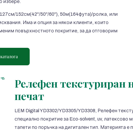
о избере.
7см/152см(42''/50''/60''), 50м(164фута)/ролка, или
квания. Има и опция за някои клиенти, които
меним повърхностното покритие, за да отговорим
 каталога
Релефен текстуриран н
печат
LEM Digital YD3302/YD3305/YD3308, Релефен текст
специално покритие за Eco-solvent, uv, латексово 
тапети по поръчка на дигитален тип. Материята е 