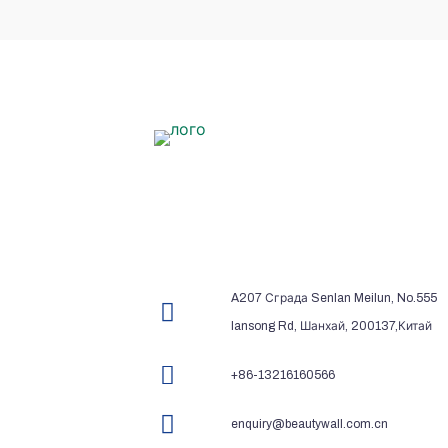
A207 Сграда Senlan Meilun, No.555
lansong Rd, Шанхай, 200137,Китай
+86-13216160566
enquiry@beautywall.com.cn