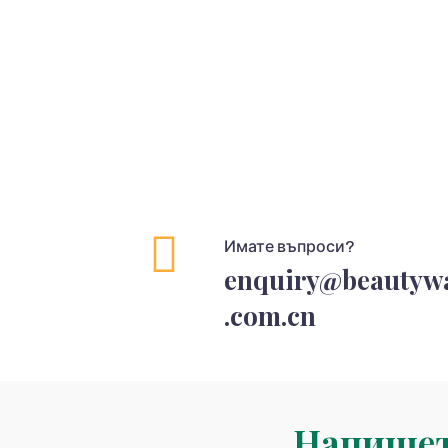
Имате въпроси?
enquiry@beautywa
.com.cn
Напише