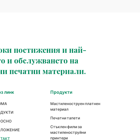
оки постижения и най-
о и обслужването на
ни печатни материали.
з линк
Продукти
ОМА
Мастиленоструен платнен
материал
ОДУКТИ
Печатни тапети
НОСНО
Стъклен филм за
ИЛОЖЕНИЕ
мастиленоструйни
принтери
ТАКТ