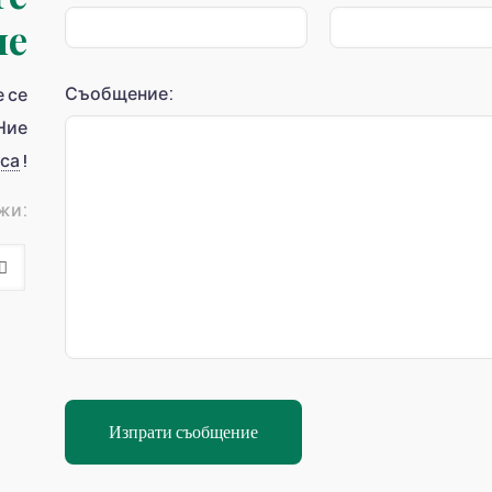
ие
Съобщение:
е се
Ние
аса
!
жи: