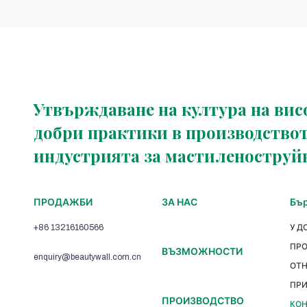
Утвърждаване на култура на вис
добри практики в производствот
индустрията за мастиленоструй
ПРОДАЖБИ
ЗА НАС
Бър
+86 13216160566
У Д
ПР
ВЪЗМОЖНОСТИ
enquiry@beautywall.com.cn
ОТ
ПР
ПРОИЗВОДСТВО
КОН