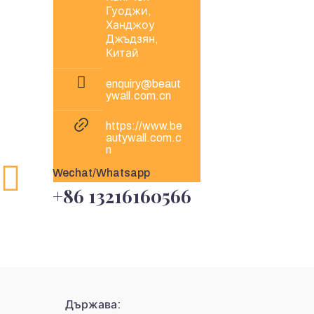
Гуоджи,
Ханджоу
Джъдзян,
Китай
enquiry@beaut
ywall.com.cn
https://www.be
autywall.com.c
n
Wechat/Whatsapp
+86 13216160566
Държава: