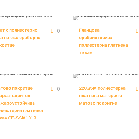
ат с полиестерно
Гланцова
0
атно със сребърно
сребристосива
критие
полиестерна платнена
тъкан
тово покритие
220GSM полиестерна
0
оразтворител
платнена материя с
жароустойчива
матово покритие
лиестерна платнена
кан CF-SSM101R