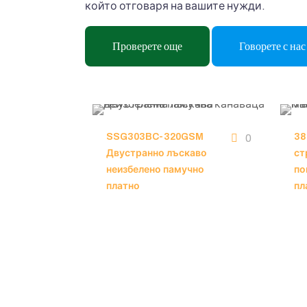
който отговаря на вашите нужди.
Проверете още
Говорете с нас 
SSG303BC-320GSM
38
0
Двустранно лъскаво
ст
неизбелено памучно
по
платно
пл