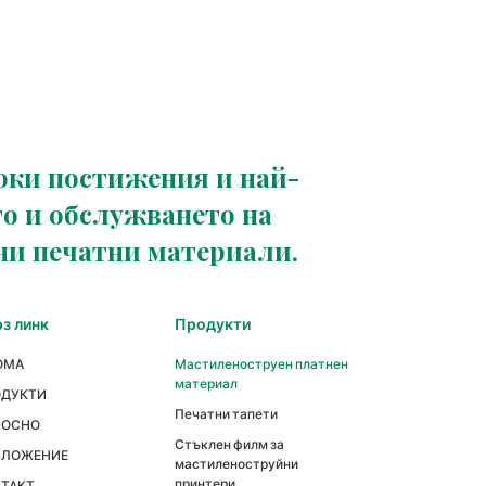
оки постижения и най-
о и обслужването на
ни печатни материали.
з линк
Продукти
ОМА
Мастиленоструен платнен
материал
ОДУКТИ
Печатни тапети
НОСНО
Стъклен филм за
ИЛОЖЕНИЕ
мастиленоструйни
принтери