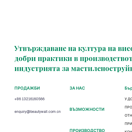
Утвърждаване на култура на вис
добри практики в производствот
индустрията за мастиленоструй
ПРОДАЖБИ
ЗА НАС
Бър
+86 13216160566
У Д
ПР
ВЪЗМОЖНОСТИ
enquiry@beautywall.com.cn
ОТ
ПР
ПРОИЗВОДСТВО