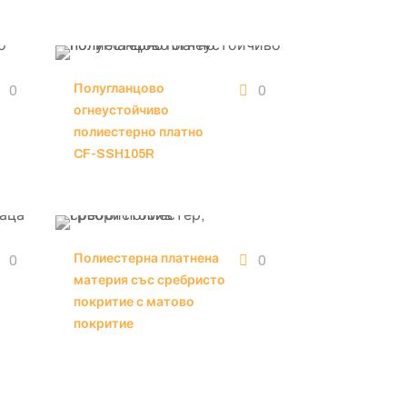
Полугланцово
0
0
огнеустойчиво
полиестерно платно
CF-SSH105R
Полиестерна платнена
0
0
материя със сребристо
покритие с матово
покритие