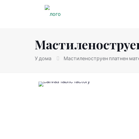
Мастиленоструе
У дома
Мастиленоструен платнен мат