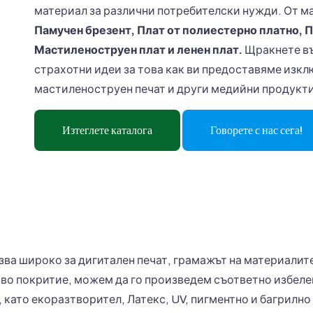
материал за различни потребителски нужди. От м
Памучен брезент, Плат от полиестерно платно, П
Мастиленоструен плат и ленен плат.
Щракнете въ
страхотни идеи за това как ви предоставяме изкл
мастиленоструен печат и други медийни продукти
Изтеглете каталога
Говорете с нас сега!
зва широко за дигитален печат, грамажът на материали
ово покритие, можем да го произведем съответно избеле
 като екоразтворител, Латекс, UV, пигментно и багрилн