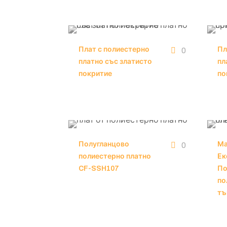
Плат с полиестерно
Пл
0
платно със златисто
пл
покритие
по
Полугланцово
Ма
0
полиестерно платно
Ек
CF-SSH107
По
по
тъ