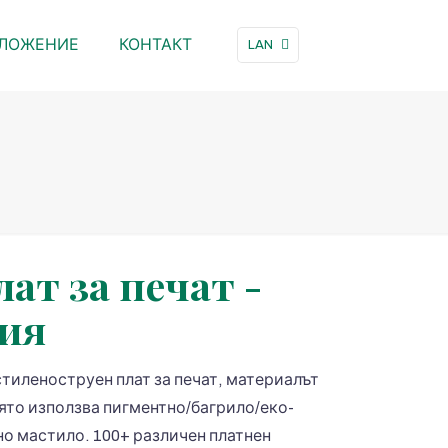
ЛОЖЕНИЕ
КОНТАКТ
LAN
ат за печат -
ия
тиленоструен плат за печат, материалът
оято използва пигментно/багрило/еко-
о мастило. 100+ различен платнен