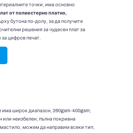
атериалните точки, има основно
лат от полиестерно платно,
рху бутона по-долу, за да получите
ючителни решения за чудесен плат за
 за цифров печат.
те има широк диапазон, 260gsm-400gsm;
н или неизбелен; пълна покривна
о мастило, можем да направим всеки тип,