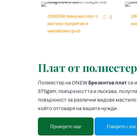
320GSM памучен плат с
26
0
матово покритие и
ма
неизбелен гръб
Плат от полиесте
Полиестер на ONEW
Брезентов плат
се 
370gsm; повърхността е лъскава, полугл
повърхност за различни видове мастило,
който отговаря на вашите нужди.
Проверете още
Говорете с нас 