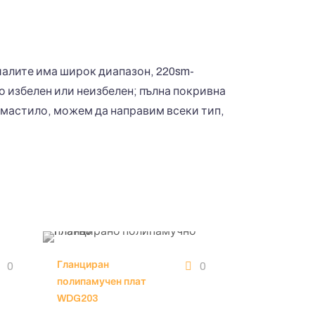
иалите има широк диапазон, 220sm-
о избелен или неизбелен; пълна покривна
о мастило, можем да направим всеки тип,
Гланциран
0
0
полипамучен плат
WDG203