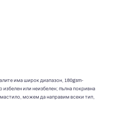
иалите има широк диапазон, 180gsm-
о избелен или неизбелен; пълна покривна
о мастило, можем да направим всеки тип,