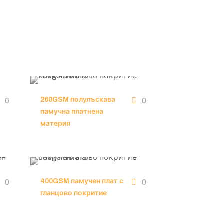
260GSM полулъскава
0
0
памучна платнена
материя
400GSM памучен плат с
0
0
гланцово покритие