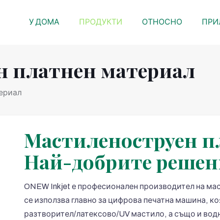
У ДОМА
ПРОДУКТИ
ОТНОСНО
ПРИ
н платнен материал
ериал
Мастиленоструен пл
Най-добрите решен
ONEW Inkjet е професионален производител на мас
се използва главно за цифрова печатна машина, к
разтворител/латексово/UV мастило, а също и водн