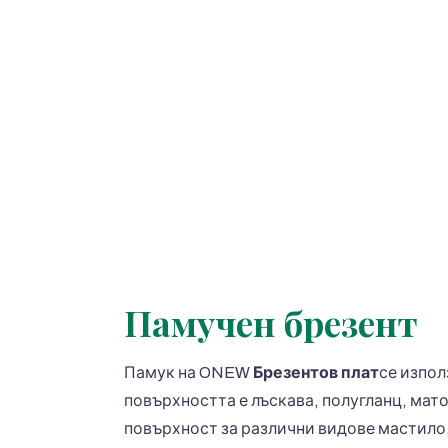
Памучен брезент
Памук на ONEW
Брезентов плат
се изпол
повърхността е лъскава, полугланц, мат
повърхност за различни видове мастило,