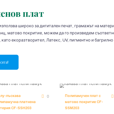
енов плат
използва широко за дигитален печат, грамажът на матер
анц, матово покритие, можем да го произведем съответн
 като екоразтворител, Латекс, UV, пигментно и багрилн
сега!
лу-лъскава
Полипамучен плат с
0
липамучна платнена
матово покритие CF-
терия CF-SSH203
SSM203