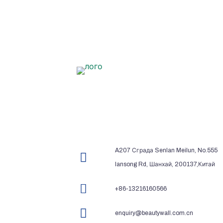
A207 Сграда Senlan Meilun, No.555
lansong Rd, Шанхай, 200137,Китай
+86-13216160566
enquiry@beautywall.com.cn