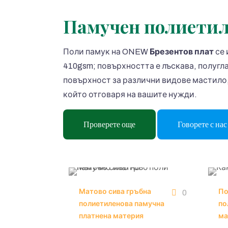
Памучен полиетил
Поли памук на ONEW
Брезентов плат
се 
410gsm; повърхността е лъскава, полугл
повърхност за различни видове мастило,
който отговаря на вашите нужди.
Проверете още
Говорете с нас 
Матово сива гръбна
По
0
полиетиленова памучна
по
платнена материя
ма