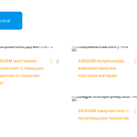
сега!
0GSM мастилено-
320GSM полулъскава
0
руен плат с гланцово
избелена памучна
критие от памучен
платнена материя
ат
380GSM памучен плат с
полугланцово покритие