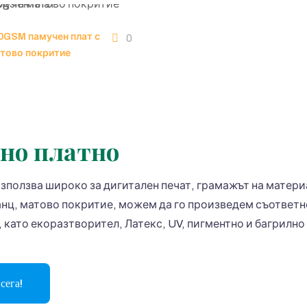
0GSM памучен плат с
0
тово покритие
рно платно
използва широко за дигитален печат, грамажът на матер
анц, матово покритие, можем да го произведем съответн
 като екоразтворител, Латекс, UV, пигментно и багрилн
сега!