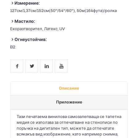
Измерение:
127см/1,37см/152см(50''/54''/60''), 50м(164фута)/ролка
Мастило:
Екоразтворител, Латекс, UV
Огнеустойчив:
B2
Описание
Приложение
Тази печатаема винилова самозалепваща се тапетна
медия се използва за отпечатване на стенописи по
поръчка на дигитален тип, можете да отпечатате
всякакъв вид изображение, като например снимка,