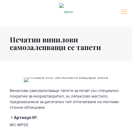
Печатни винилови
самозалепващи се тапети
Винилови самозалепващи тапети за печат със специално
покритие за екоразтворител, uv, латексово мастило,
предназначени за дигитален тип отпечатване на лепливи
стенни облицовки
Артикул №:
WC-WP25