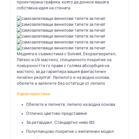
проектирана графика, която да донесе вашата
собствена идея на стената.
Медията е съвместима с Solvent, Екоразтворител,
Латекс и UV мастило, специалното покритие на
повърхността го прави с голяма абсорбция на
мастило, за да гарантира вашия фантастичен
печатен резултат. Лепилото е на водна основа,
обелете и залепете без остатъци от лепило
Характеристика:
Обелете и лепнете, лепило на водна основа
Отлично цветово представяне
За ретардант, Стандартно ниво B2
Полугланцово покритие с емпатичен модел