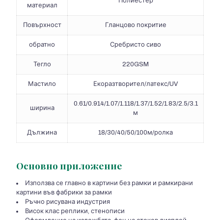
Полиестер
материал
Повърхност
Гланцово покритие
обратно
Сребристо сиво
Тегло
220GSM
Мастило
Екоразтворител/латекс/UV
0.61/0.914/1.07/1.118/1.37/1.52/1.83/2.5/3.1
ширина
м
Дължина
18/30/40/50/100м/ролка
Основно приложение
Използва се главно в картини без рамки и рамкирани
картини във фабрики за рамки
Ръчно рисувана индустрия
Висок клас реплики, стенописи