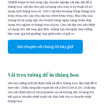
ONEW Inkjet là nhà cung cấp chuyên nghiệp vật liệu dệt để in
thăng hoa, vật liệu chủ yếu sử dụng cho máy in kỹ thuật số sử
dụng mực thăng hoa và . 100+ vật liệu khoảng trống thăng hoa
khác nhau cho các nhu cầu tùy chỉnh khác nhau. Mục tiêu của
chúng tôi là cung cấp cho khách hàng ngày càng nhiều ứng
dụng cho ngành in thăng hoa của họ. Các vật liệu chủ yếu được
sử dụng cho dệt may gia đình, chẳng hạn như giấy dán tường,
tấm màn, ga trải giường, bọc ghế sofa, vỏ gối vv.
Nói chuyện với chúng tôi bây giờ!
Vải treo tường để in thăng hoa
Vải treo tường khổ lớn được thiết kế để in thăng hoa, đặc biệt để in
hình nền. Chiều rộng liền mạch lên tới 2,8m/3,0m/3,2m. Chất liệu
chủ yếu được làm từ vải polyester và vải không dệt, thoáng khí,
kết quả in chuyển nhiệt tuyệt vời. Đặc biệt cho in chuyển nhiệt
thăng hoa.