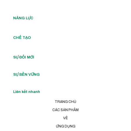
NĂNG LỰC
CHẾ TẠO
SỰ ĐỔI MỚI
SỰ BỀN VỮNG
Liên kết nhanh
TRANG CHỦ
CÁC SẢN PHẨM
VỀ
ỨNG DỤNG