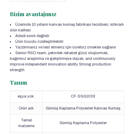
Bizim avantajımız
Üzerinde 10 yılların kanvas kumaş fabrikası tecrübesi, istikrarlı
ürün kalitesi
Adedi sınırlı değildir
Ürün boyutu özelleştirilebilir
Yazdırmanız ve test etmeniz için ücretsiz örnekler sağlanır
Senior R&D team
, çekirdek rekabet gücü oluşturmak,
bağımsız araştırma ve geliştirmeye dayalı,
and continuously
improve independent innovation ability Strong production
strength
Tanım
eşya yok.
CF-SSG103X
Ürün adı
Gümüş Kaplama Polyester Kanvas Kumaş
Temel
Gümüş Kaplama Polyester
malzeme