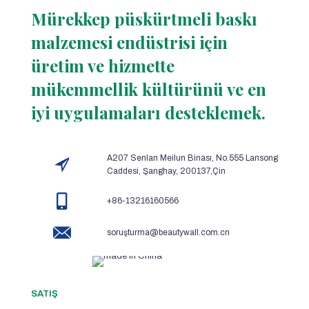
Mürekkep püskürtmeli baskı
malzemesi endüstrisi için
üretim ve hizmette
mükemmellik kültürünü ve en
iyi uygulamaları desteklemek.
A207 Senlan Meilun Binası, No.555 Lansong
Caddesi, Şanghay, 200137,Çin
+86-13216160566
soruşturma@beautywall.com.cn
SATIŞ