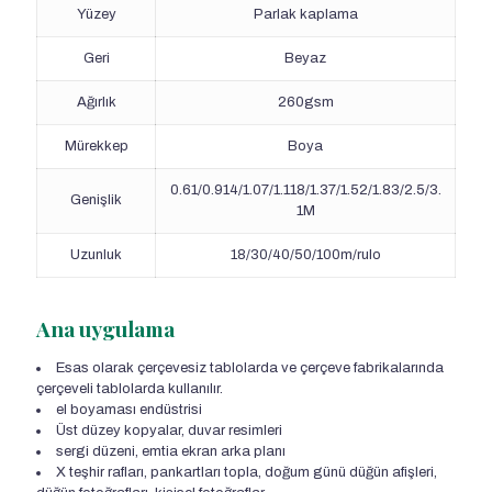
Yüzey
Parlak kaplama
Geri
Beyaz
Ağırlık
260gsm
Mürekkep
Boya
0.61/0.914/1.07/1.118/1.37/1.52/1.83/2.5/3.
Genişlik
1M
Uzunluk
18/30/40/50/100m/rulo
Ana uygulama
Esas olarak çerçevesiz tablolarda ve çerçeve fabrikalarında
çerçeveli tablolarda kullanılır.
el boyaması endüstrisi
Üst düzey kopyalar, duvar resimleri
sergi düzeni, emtia ekran arka planı
X teşhir rafları, pankartları topla, doğum günü düğün afişleri,