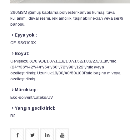
260GSM gümüş kaplama polyester kanvas kumaş, tuval
kullanımı, duvar resmi, reklamcılık, taşınabilir ekran veya sergi
panosu.
Eşya yok.:
CF-SSG103X
Boyut:
Genişlik:0.61/0.914/1.07/1.118/1.37/1.52/1.83/2.5/3.1m/rulo,
(24''/36''/42''/44''/54''/60''/72''/98''/122''/rulo)veya
özelleştirilmiş; Uzunluk:18/30/40/50/100Rulo başına m veya
özelleştirilmiş
Mürekkep:
Eko-solvent/Lateks/UV
Yangın geciktirici:
B2