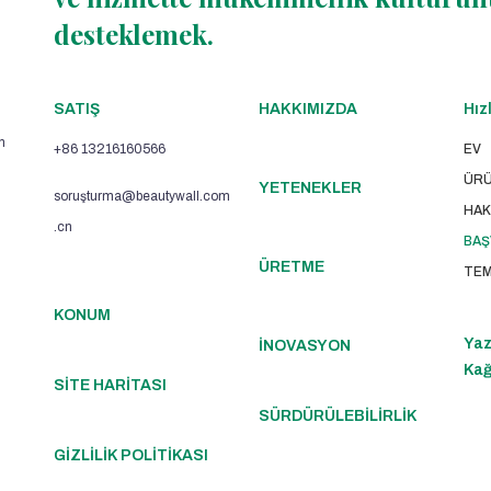
desteklemek.
SATIŞ
HAKKIMIZDA
Hızl
n
+86 13216160566
EV
ÜRÜ
YETENEKLER
soruşturma@beautywall.com
HAK
.cn
BAŞ
ÜRETME
TEM
KONUM
Yaz
İNOVASYON
Kağ
SİTE HARİTASI
SÜRDÜRÜLEBİLİRLİK
GİZLİLİK POLİTİKASI