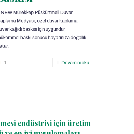
NEW Mürekkep Püskürtmeli Duvar
aplama Medyası, özel duvar kaplama
uvar kağıdı baskısı için uygundur,
ükemmel baskı sonucu hayatınıza doğallık
atar.
1
Devamını oku
esi endüstrisi için üretim
 ve en iyi uygulamaları