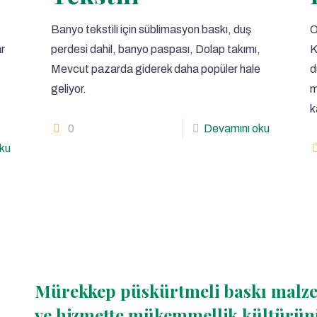
Banyo tekstili için süblimasyon baskı, duş
O
r
perdesi dahil, banyo paspası, Dolap takımı,
K
Mevcut pazarda giderek daha popüler hale
d
geliyor.
m
k
0
Devamını oku
ku
Mürekkep püskürtmeli baskı malzem
ve hizmette mükemmellik kültürünü