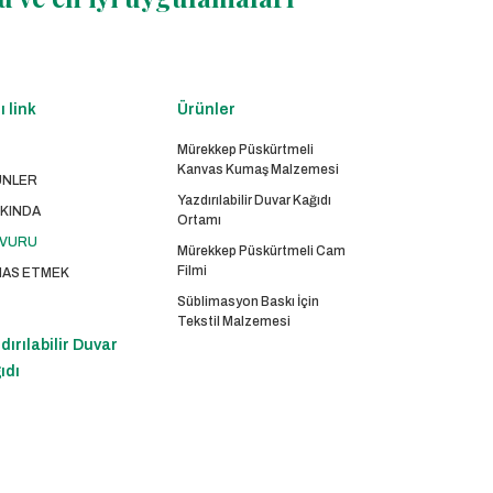
ı link
Ürünler
Mürekkep Püskürtmeli
Kanvas Kumaş Malzemesi
NLER
Yazdırılabilir Duvar Kağıdı
KINDA
Ortamı
VURU
Mürekkep Püskürtmeli Cam
Filmi
AS ETMEK
Süblimasyon Baskı İçin
Tekstil Malzemesi
dırılabilir Duvar
ıdı