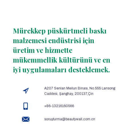
Mürekkep püskürtmeli baskı
malzemesi endüstrisi için
üretim ve hizmette
mükemmellik kültürünü ve en
iyi uygulamaları desteklemek.
A207 Senlan Meilun Binası, No.555 Lansong
Caddesi, Şanghay, 200137,Çin
+86-13216160566
soruşturma@beautywall.com.cn