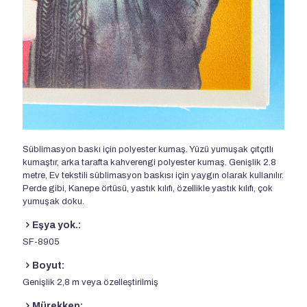
Süblimasyon baskı için polyester kumaş. Yüzü yumuşak çıtçıtlı
kumaştır, arka tarafta kahverengi polyester kumaş. Genişlik 2.8
metre, Ev tekstili süblimasyon baskısı için yaygın olarak kullanılır.
Perde gibi, Kanepe örtüsü, yastık kılıfı, özellikle yastık kılıfı, çok
yumuşak doku.
Eşya yok.:
SF-8905
Boyut:
Genişlik 2,8 m veya özelleştirilmiş
Mürekkep: