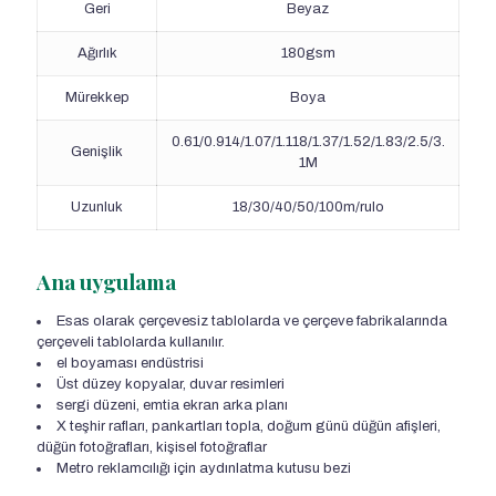
Geri
Beyaz
Ağırlık
180gsm
Mürekkep
Boya
0.61/0.914/1.07/1.118/1.37/1.52/1.83/2.5/3.
Genişlik
1M
Uzunluk
18/30/40/50/100m/rulo
Ana uygulama
Esas olarak çerçevesiz tablolarda ve çerçeve fabrikalarında
çerçeveli tablolarda kullanılır.
el boyaması endüstrisi
Üst düzey kopyalar, duvar resimleri
sergi düzeni, emtia ekran arka planı
X teşhir rafları, pankartları topla, doğum günü düğün afişleri,
düğün fotoğrafları, kişisel fotoğraflar
Metro reklamcılığı için aydınlatma kutusu bezi