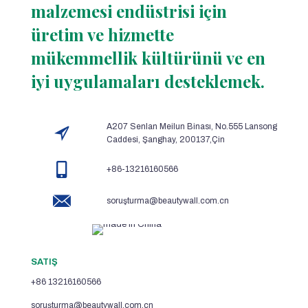
malzemesi endüstrisi için
üretim ve hizmette
mükemmellik kültürünü ve en
iyi uygulamaları desteklemek.
A207 Senlan Meilun Binası, No.555 Lansong
Caddesi, Şanghay, 200137,Çin
+86-13216160566
soruşturma@beautywall.com.cn
SATIŞ
+86 13216160566
soruşturma@beautywall.com.cn