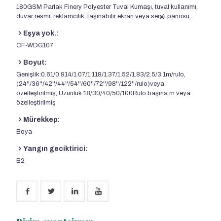
180GSM Parlak Finery Polyester Tuval Kumaşı, tuval kullanımı,
duvar resmi, reklamcılık, taşınabilir ekran veya sergi panosu.
Eşya yok.:
CF-WDG107
Boyut:
Genişlik:0.61/0.914/1.07/1.118/1.37/1.52/1.83/2.5/3.1m/rulo,
(24''/36''/42''/44''/54''/60''/72''/98''/122''/rulo)veya
özelleştirilmiş; Uzunluk:18/30/40/50/100Rulo başına m veya
özelleştirilmiş
Mürekkep:
Boya
Yangın geciktirici:
B2