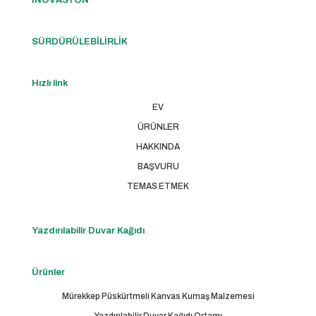
İNOVASYON
SÜRDÜRÜLEBİLİRLİK
Hızlı link
EV
ÜRÜNLER
HAKKINDA
BAŞVURU
TEMAS ETMEK
Yazdırılabilir Duvar Kağıdı
Ürünler
Mürekkep Püskürtmeli Kanvas Kumaş Malzemesi