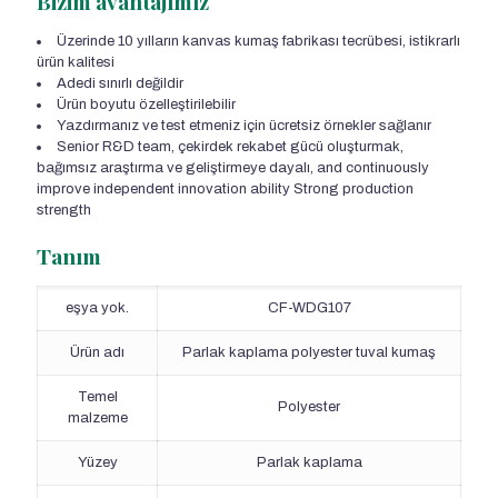
Bizim avantajımız
Üzerinde 10 yılların kanvas kumaş fabrikası tecrübesi, istikrarlı
ürün kalitesi
Adedi sınırlı değildir
Ürün boyutu özelleştirilebilir
Yazdırmanız ve test etmeniz için ücretsiz örnekler sağlanır
Senior R&D team
, çekirdek rekabet gücü oluşturmak,
bağımsız araştırma ve geliştirmeye dayalı,
and continuously
improve independent innovation ability Strong production
strength
Tanım
eşya yok.
CF-WDG107
Ürün adı
Parlak kaplama polyester tuval kumaş
Temel
Polyester
malzeme
Yüzey
Parlak kaplama