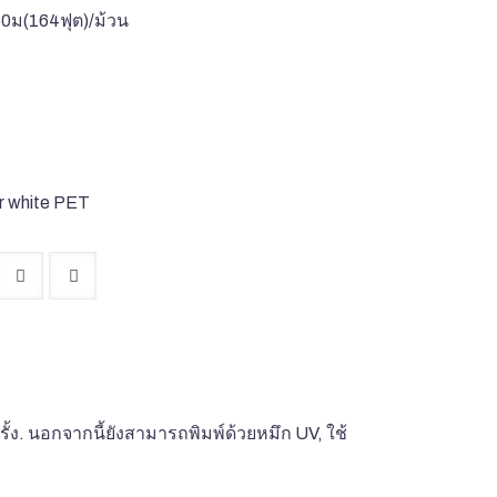
50ม(164ฟุต)/ม้วน
r white PET
้ง. นอกจากนี้ยังสามารถพิมพ์ด้วยหมึก UV, ใช้