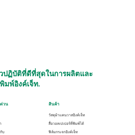
ิบัติที่ดีที่สุดในการผลิตและ
มพ์อิงค์เจ็ท.
์ด่วน
สินค้า
วัสดุผ้าแคนวาสอิงค์เจ็ท
า
สื่อวอลเปเปอร์ที่พิมพ์ได้
วกับ
ฟิล์มกระจกอิงค์เจ็ท