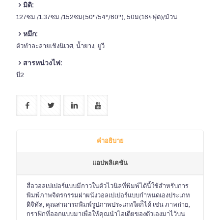
มิติ:
127ซม./1.37ซม./152ซม(50''/54''/60''), 50ม(164ฟุต)/ม้วน
หมึก:
ตัวทำละลายเชิงนิเวศ, น้ำยาง, ยูวี
สารหน่วงไฟ:
บี2
คำอธิบาย
แอปพลิเคชัน
สื่อวอลเปเปอร์แบบมีกาวในตัวไวนิลที่พิมพ์ได้นี้ใช้สำหรับการ
พิมพ์ภาพจิตรกรรมฝาผนังวอลเปเปอร์แบบกำหนดเองประเภท
ดิจิทัล, คุณสามารถพิมพ์รูปภาพประเภทใดก็ได้ เช่น ภาพถ่าย,
กราฟิกที่ออกแบบมาเพื่อให้คุณนำไอเดียของตัวเองมาไว้บน