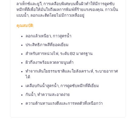
ลาเท็กซ์และยูวี, การเคลือบพิเศษบนพื้นผิวทำให้มีการดูดซับ
หมึกที่ดีเพื่อให้มั่นใจถึงผลการพิมพ์ที่ร้ายแรงของคุณ. กาวเป็น
แบบน้ำ, ลอกและติดโดยไม่มีกาวเหลืออยู่
คุณสมบัติ:
ลอกแล้วเหนียว, กาวสูตรน้ำ
ประสิทธิภาพสีที่ยอดเยี่ยม
สำหรับสารหน่วงไฟ, ระดับ B2 มาตรฐาน
ผิวกึ่งเงาพร้อมลวดลายนูนต่ำ
ทำจากเส้นใยธรรมชาติและใยสังเคราะห์, ระบายอากาศ
ได้
เคลือบกันน้ำสูตรน้ำ, การดูดซับหมึกที่ดีเยี่ยม
กันน้ำ, ทำความสะอาดง่าย
ความต้านทานแรงดึงและการหดตัวที่เหนือกว่า