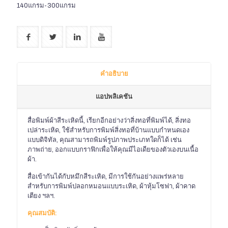
140แกรม-300แกรม
คำอธิบาย
แอปพลิเคชัน
สื่อพิมพ์ผ้าสีระเหิดนี้, เรียกอีกอย่างว่าสิ่งทอที่พิมพ์ได้, สิ่งทอ
เปล่าระเหิด, ใช้สำหรับการพิมพ์สิ่งทอที่บ้านแบบกำหนดเอง
แบบดิจิทัล, คุณสามารถพิมพ์รูปภาพประเภทใดก็ได้ เช่น
ภาพถ่าย, ออกแบบกราฟิกเพื่อให้คุณมีไอเดียของตัวเองบนเนื้อ
ผ้า.
สื่อเข้ากันได้กับหมึกสีระเหิด, มีการใช้กันอย่างแพร่หลาย
สำหรับการพิมพ์ปลอกหมอนแบบระเหิด, ผ้าหุ้มโซฟา, ผ้าคาด
เตียง ฯลฯ.
คุณสมบัติ: