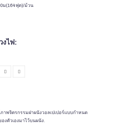
50ม(164ฟุต)/ม้วน
วงไฟ:
ารพิมพ์ภาพจิตรกรรมฝาผนังวอลเปเปอร์แบบกำหนด
ของตัวเองมาไว้บนผนัง.