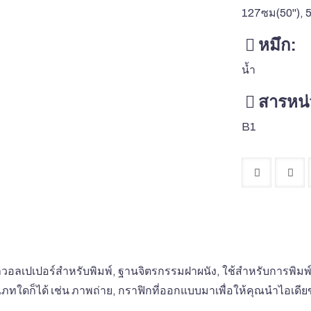
127ซม(50''), 
หมึก:
น้ำ
สารหน่
B1
กอย่างว่าวอลเปเปอร์สำหรับพิมพ์, ฐานจิตรกรรมฝาผนัง, ใช้สำหรับก
ภทใดก็ได้ เช่น ภาพถ่าย, กราฟิกที่ออกแบบมาเพื่อให้คุณนำไอเดีย