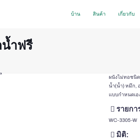
บ้าน
สินค้า
เกี่ยวกับ
กน้ำฟรี
ผนังไม่ทอชนิด
น้ำ(น้ำ) หมึก
แบบกำหนดเองป
รายการ
WC-3305-W
มิติ: