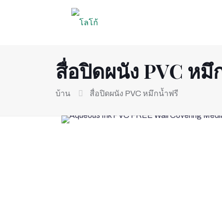
สื่อปิดผนัง PVC หมึ
บ้าน
สื่อปิดผนัง PVC หมึกน้ำฟรี