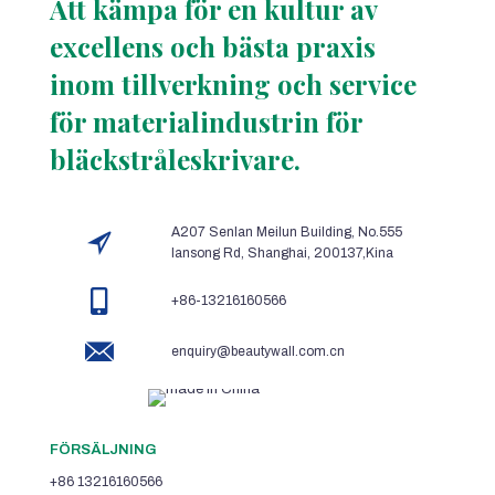
Att kämpa för en kultur av
excellens och bästa praxis
inom tillverkning och service
för materialindustrin för
bläckstråleskrivare.
A207 Senlan Meilun Building, No.555
lansong Rd, Shanghai, 200137,Kina
+86-13216160566
enquiry@beautywall.com.cn
FÖRSÄLJNING
+86 13216160566