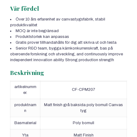
Vår fördel
Över 10 års erfarenhet av canvastygsfabrik, stabil
produktkvalitet
MOQ är inte begränsad
Produktstorlek kan anpassas
Gratis prover tillhandahålls för dig att skriva ut och testa
Senior R&D team
, bygga kärnkonkurrenskraft, bas på
oberoende forskning och utveckling,
and continuously improve
independent innovation ability Strong production strength
Beskrivning
artikelnumm
CF-CPM207
er.
produktnam
Matt finish grå baksida poly bomull Canvas
n
tyg
Basmaterial
Poly bomull
Yta
Matt Finish