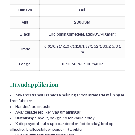
Tillbaka
Grå
Vikt
280GSM
Bläck
Ekolösningsmedel/Latex/UV/Pigment
0.61/0.914/1.07/1.118/1.37/1.52/1.83/2.5/3.1
Bredd
m
Längd
18/30/40/50/100m/rulle
Huvudapplikation
Används främst i ramlösa målningar och inramade målningar
i ramfabriker
Handmålad industri
Avancerade repliker, väggmålningar
Utställningslayout, bakgrund för varudisplay
X displayställ, rulla upp banderoller, födelsedag bröllop
affischer, bröllopsbilder, personliga bilder