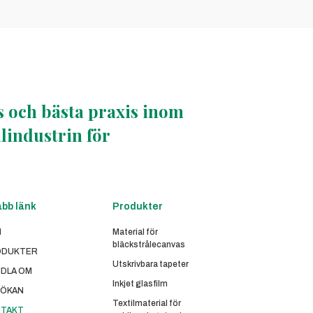
ns och bästa praxis inom
alindustrin för
bb länk
Produkter
M
Material för
bläckstrålecanvas
ODUKTER
Utskrivbara tapeter
DLA OM
Inkjet glasfilm
ÖKAN
Textilmaterial för
TAKT