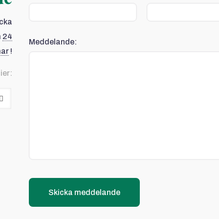
icka
m
24
Meddelande:
mar
!
ier: