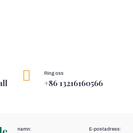
Ring oss
ll
+86 13216160566
de
namn:
E-postadress: