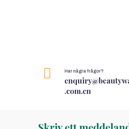
Har några frågor?
enquiry@beautywa
.com.cn
Skriv ett meddelan