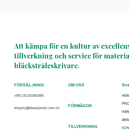
Att kämpa för en kultur av excelle
tillverkning och service för materi
bläckstråleskrivare.
FÖRSÄLJNING
OM OSS
Sna
+86 13216160566
HE
PR
FÖRMÅGOR
enquiry@beautywall.com.cn
HAN
ANS
TILLVERKNING
KON