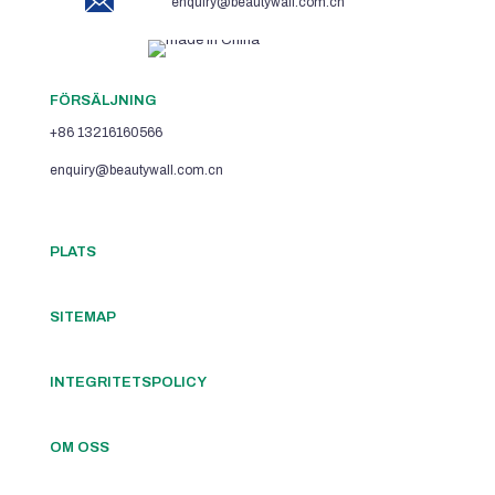
enquiry@beautywall.com.cn
FÖRSÄLJNING
+86 13216160566
enquiry@beautywall.com.cn
PLATS
SITEMAP
INTEGRITETSPOLICY
OM OSS