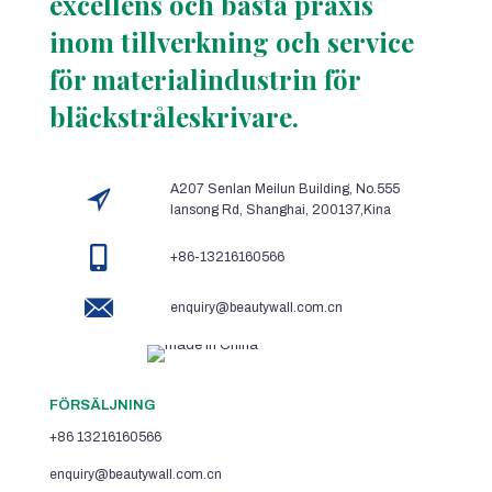
excellens och bästa praxis
inom tillverkning och service
för materialindustrin för
bläckstråleskrivare.
A207 Senlan Meilun Building, No.555
lansong Rd, Shanghai, 200137,Kina
+86-13216160566
enquiry@beautywall.com.cn
FÖRSÄLJNING
+86 13216160566
enquiry@beautywall.com.cn