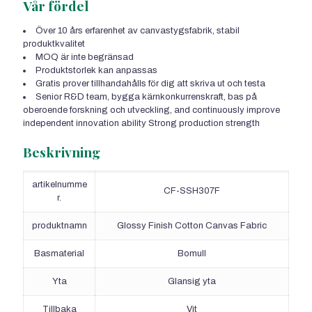
Vår fördel
Över 10 års erfarenhet av canvastygsfabrik, stabil
produktkvalitet
MOQ är inte begränsad
Produktstorlek kan anpassas
Gratis prover tillhandahålls för dig att skriva ut och testa
Senior R&D team
, bygga kärnkonkurrenskraft, bas på
oberoende forskning och utveckling,
and continuously improve
independent innovation ability Strong production strength
Beskrivning
artikelnumme
CF-SSH307F
r.
produktnamn
Glossy Finish Cotton Canvas Fabric
Basmaterial
Bomull
Yta
Glansig yta
Tillbaka
Vit