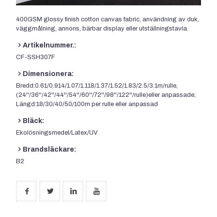
400
GSM glossy finish cotton canvas fabric
, användning av duk,
väggmålning, annons, bärbar display eller utställningstavla.
Artikelnummer.:
CF-SSH307F
Dimensionera:
Bredd:0.61/0.914/1.07/1.118/1.37/1.52/1.83/2.5/3.1m/rulle,
(24''/36''/42''/44''/54''/60''/72''/98''/122''/rulle)eller anpassade;
Längd:18/30/40/50/100m per rulle eller anpassad
Bläck:
Ekolösningsmedel/Latex/UV
Brandsläckare:
B2