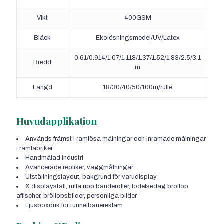
Vikt
400GSM
Bläck
Ekolösningsmedel/UV/Latex
0.61/0.914/1.07/1.118/1.37/1.52/1.83/2.5/3.1
Bredd
m
Längd
18/30/40/50/100m/rulle
Huvudapplikation
Används främst i ramlösa målningar och inramade målningar
i ramfabriker
Handmålad industri
Avancerade repliker, väggmålningar
Utställningslayout, bakgrund för varudisplay
X displayställ, rulla upp banderoller, födelsedag bröllop
affischer, bröllopsbilder, personliga bilder
Ljusboxduk för tunnelbanereklam