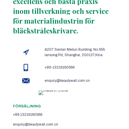
excellens och bästa praxis
inom tillverkning och service
för materialindustrin för
bläckstråleskrivare.
A207 Senlan Meilun Building, No.555
lansong Rd, Shanghai, 200137,Kina
+86-13216160566
enquiry@beautywall.com.cn
FÖRSÄLJNING
+86 13216160566
enquiry@beautywall.com.cn