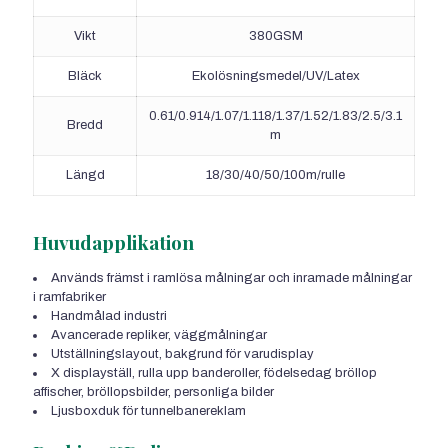
Vikt
380GSM
Bläck
Ekolösningsmedel/UV/Latex
0.61/0.914/1.07/1.118/1.37/1.52/1.83/2.5/3.1
Bredd
m
Längd
18/30/40/50/100m/rulle
Huvudapplikation
Används främst i ramlösa målningar och inramade målningar
i ramfabriker
Handmålad industri
Avancerade repliker, väggmålningar
Utställningslayout, bakgrund för varudisplay
X displayställ, rulla upp banderoller, födelsedag bröllop
affischer, bröllopsbilder, personliga bilder
Ljusboxduk för tunnelbanereklam