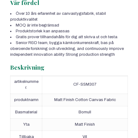
Vår fördel
Över 10 års erfarenhet av canvastygsfabrik, stabil
produktkvalitet
MOQ är inte begränsad
Produktstorlek kan anpassas
Gratis prover tillhandahålls för dig att skriva ut och testa
Senior R&D team
, bygga kärnkonkurrenskraft, bas på
oberoende forskning och utveckling,
and continuously improve
independent innovation ability Strong production strength
Beskrivning
artikelnumme
CF-SSM307
r.
produktnamn
Matt Finish Cotton Canvas Fabric
Basmaterial
Bomull
Yta
Matt Finish
Tillbaka
Vit