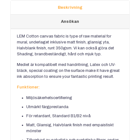
Beskrivning
Ansökan
LEM Cotton canvas fabric is type of raw material for
mural
, underlaget inklusive matt finish, glansig yta,
Halvblank finish, runt 350gsm. Vi kan också göra det
Shading, brandbeständigt, hård och mjuk typ.
Mediet är kompatibelt med handritning, Latex och UV-
bläck,
special coating on the surface make it have great
ink absorption to ensure your fantastic printing result
.
Funktioner:
Miljösäkerhetscertifiering
Utmärkt färgprestanda
För retardant, Standard B1/B2 nivå
Matt, Glansig, Halvblank finish med empaistiskt
mönster
Tillverkad av naturliga och syntetiska fibrer, andas