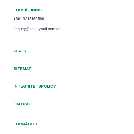
FÖRSÄLJNING
+86 13216160566
enquiry@beautywall.com.cn
PLATS
SITEMAP
INTEGRITETSPOLICY
OM OSS
FÖRMÅGOR