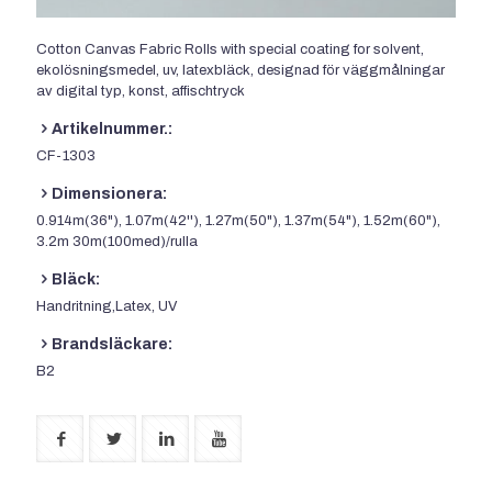
Cotton Canvas Fabric Rolls with special coating for solvent
,
ekolösningsmedel, uv, latexbläck, designad för väggmålningar
av digital typ, konst, affischtryck
Artikelnummer.:
CF-1303
Dimensionera:
0.914m(36"), 1.07m(42''), 1.27m(50"), 1.37m(54"), 1.52m(60"),
3.2
m 30m
(100med)/rulla
Bläck:
Handritning,Latex, UV
Brandsläckare:
B2