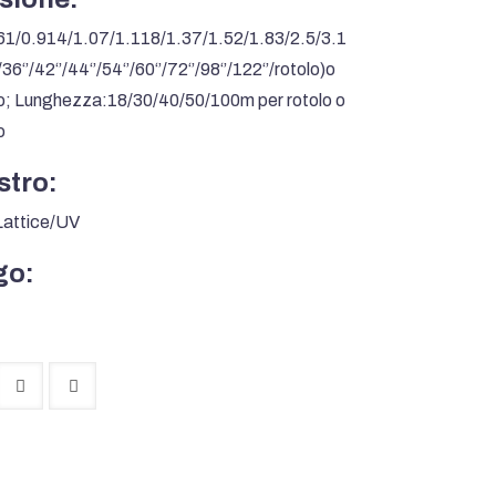
1/0.914/1.07/1.118/1.37/1.52/1.83/2.5/3.1
36‘’/42‘’/44‘’/54‘’/60‘’/72‘’/98‘’/122‘’/rotolo)o
o; Lunghezza:18/30/40/50/100m per rotolo o
o
stro:
Lattice/UV
go: