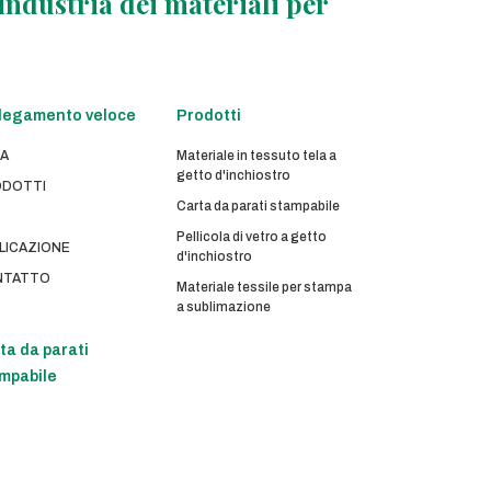
’industria dei materiali per
legamento veloce
Prodotti
A
Materiale in tessuto tela a
getto d'inchiostro
DOTTI
Carta da parati stampabile
Pellicola di vetro a getto
LICAZIONE
d'inchiostro
NTATTO
Materiale tessile per stampa
a sublimazione
ta da parati
mpabile