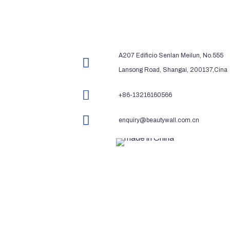
A207 Edificio Senlan Meilun, No.555
Lansong Road, Shangai, 200137,Cina
+86-13216160566
enquiry@beautywall.com.cn