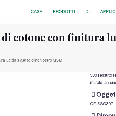
CASA
PRODOTTI
DI
APPLIC
 di cotone con finitura lu
tura lucida a getto d'inchiostro GSM
380Tessuto tel
murale, annunc
Ogget
CF-SSG307
Dimen