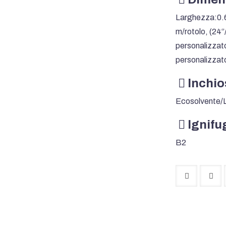
Larghezza:0.6
m/rotolo, (24‘’/
personalizzat
personalizzat
Inchio
Ecosolvente/
Ignifu
B2