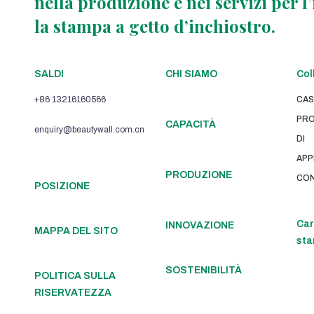
nella produzione e nei servizi per l
la stampa a getto d’inchiostro.
SALDI
CHI SIAMO
Col
+86 13216160566
CAS
PRO
CAPACITÀ
enquiry@beautywall.com.cn
DI
APP
PRODUZIONE
CO
POSIZIONE
Car
INNOVAZIONE
MAPPA DEL SITO
sta
SOSTENIBILITÀ
POLITICA SULLA
RISERVATEZZA