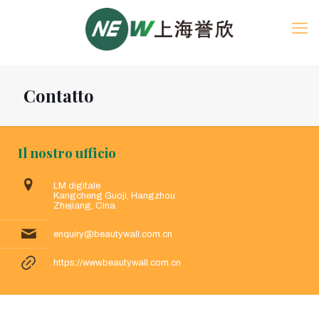
Contatto
Il nostro ufficio
LM digitale
Kangcheng Guoji, Hangzhou
Zhejiang, Cina
enquiry@beautywall.com.cn
https://www.beautywall.com.cn