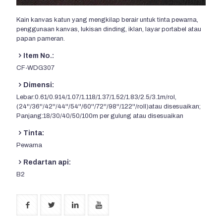
Kain kanvas katun yang mengkilap berair untuk tinta pewarna,
penggunaan kanvas, lukisan dinding, iklan, layar portabel atau
papan pameran.
Item No.:
CF-WDG307
Dimensi:
Lebar:0.61/0.914/1.07/1.118/1.37/1.52/1.83/2.5/3.1m/rol,
(24''/36''/42''/44''/54''/60''/72''/98''/122''/roll)atau disesuaikan;
Panjang:18/30/40/50/100m per gulung atau disesuaikan
Tinta:
Pewarna
Redartan api:
B2