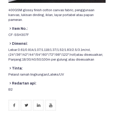
400
GSM glossy finish cotton canvas fabric
, penggunaan
kanvas, lukisan dinding, iklan, layar portabel atau papan
pameran.
Item No.:
CF-SSH307F
Dimensi:
Lebar:0.61/0.914/1.07/1.118/1.37/1.52/1.83/2.5/3.1m/rol,
(24''/36''/42''/44''/54''/60''/72''/98''/122''/roll)atau disesuaikan;
Panjang:18/30/40/50/100m per gulung atau disesuaikan
Tinta:
Pelarut ramah lingkungan/Lateks/UV
Redartan api:
B2