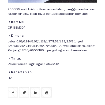
260
GSM matt finish cotton canvas fabric
, penggunaan kanvas,
lukisan dinding, iklan, layar portabel atau papan pameran.
Item No.:
CF-SSM304
Dimensi:
Lebar:0.61/0.914/1.07/1.118/1.37/1.52/1.83/2.5/3.1m/rol,
(24''/36''/42''/44''/54''/60''/72''/98''/122''/roll)atau disesuaikan;
Panjang:18/30/40/50/100m per gulung atau disesuaikan
Tinta:
Pelarut ramah lingkungan/Lateks/UV
Redartan api:
B2