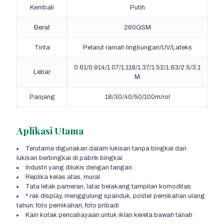
Kembali
Putih
Berat
260GSM
Tinta
Pelarut ramah lingkungan/UV/Lateks
0.61/0.914/1.07/1.118/1.37/1.52/1.83/2.5/3.1
Lebar
M
Panjang
18/30/40/50/100m/rol
Aplikasi Utama
Terutama digunakan dalam lukisan tanpa bingkai dan
lukisan berbingkai di pabrik bingkai
Industri yang dilukis dengan tangan
Replika kelas atas, mural
Tata letak pameran, latar belakang tampilan komoditas
* rak display, menggulung spanduk, poster pernikahan ulang
tahun, foto pernikahan, foto pribadi
Kain kotak pencahayaan untuk iklan kereta bawah tanah