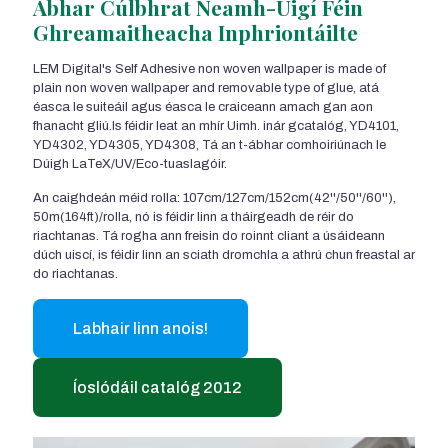
Ábhar Cúlbhrat Neamh-Uigí Féin
Ghreamaitheacha Inphriontáilte
LEM Digital's Self Adhesive non woven wallpaper is made of
plain non woven wallpaper and removable type of glue
, atá
éasca le suiteáil agus éasca le craiceann amach gan aon
fhanacht gliú.Is féidir leat an mhír Uimh. inár gcatalóg, YD4101,
YD4302, YD4305, YD4308, Tá an t-ábhar comhoiriúnach le
Dúigh LaTeX/UV/Eco-tuaslagóir.
An caighdeán méid rolla: 107cm/127cm/152cm(42
''/50''/60''
),
50m(164ft)/rolla, nó is féidir linn a tháirgeadh de réir do
riachtanas. Tá rogha ann freisin do roinnt cliant a úsáideann
dúch uiscí, is féidir linn an sciath dromchla a athrú chun freastal ar
do riachtanas.
Labhair linn anois!
Íoslódáil catalóg 2012