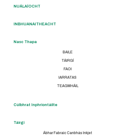
NUÁLAÍOCHT
INBHUANAITHEACHT
Nasc Thapa
BAILE
TÁIRGÍ
FAOI
IARRATAS
TEAGMHÁIL
Cúlbhrat Inphriontáilte
Táirgí
Ábhar Fabraic Canbhás Inkjet