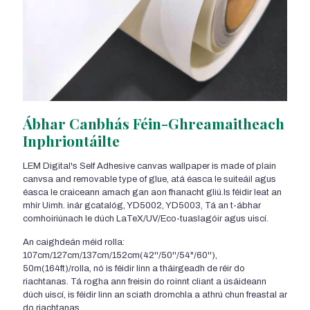
Ábhar Canbhás Féin-Ghreamaitheach
Inphriontáilte
LEM Digital's Self Adhesive canvas wallpaper is made of plain
canvsa and removable type of glue
, atá éasca le suiteáil agus
éasca le craiceann amach gan aon fhanacht gliú.Is féidir leat an
mhír Uimh. inár gcatalóg, YD5002, YD5003, Tá an t-ábhar
comhoiriúnach le dúch LaTeX/UV/Eco-tuaslagóir agus uiscí.
An caighdeán méid rolla:
107cm/127cm/137cm/152cm(42
''/50''/54
"/60''),
50m(164ft)/rolla, nó is féidir linn a tháirgeadh de réir do
riachtanas. Tá rogha ann freisin do roinnt cliant a úsáideann
dúch uiscí, is féidir linn an sciath dromchla a athrú chun freastal ar
do riachtanas.