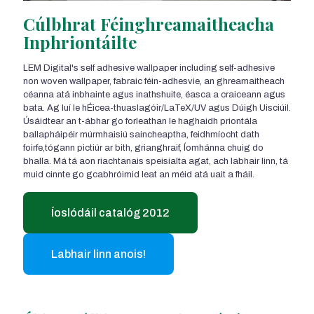
Cúlbhrat Féinghreamaitheacha
Inphriontáilte
LEM Digital's self adhesive wallpaper including self-adhesive
non woven wallpaper
, fabraic féin-adhesvie, an ghreamaitheach
céanna atá inbhainte agus inathshuite, éasca a craiceann agus
bata. Ag luí le hÉicea-thuaslagóir/LaTeX/UV agus Dúigh Uisciúil.
Úsáidtear an t-ábhar go forleathan le haghaidh priontála
ballapháipéir múrmhaisiú saincheaptha, feidhmíocht dath
foirfe,tógann pictiúr ar bith, grianghraif, Íomhánna chuig do
bhalla. Má tá aon riachtanais speisialta agat, ach labhair linn, tá
muid cinnte go gcabhróimid leat an méid atá uait a fháil.
Íoslódáil catalóg 2012
Labhair linn anois!