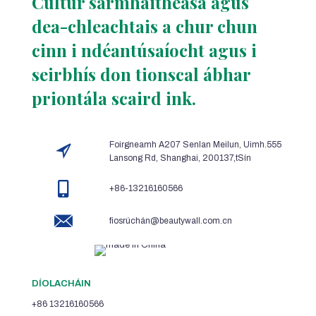
Cultúr sármhaitheasa agus
dea-chleachtais a chur chun
cinn i ndéantúsaíocht agus i
seirbhís don tionscal ábhar
priontála scaird ink.
Foirgneamh A207 Senlan Meilun, Uimh.555
Lansong Rd, Shanghai, 200137,tSín
+86-13216160566
fiosrúchán@beautywall.com.cn
DÍOLACHÁIN
+86 13216160566