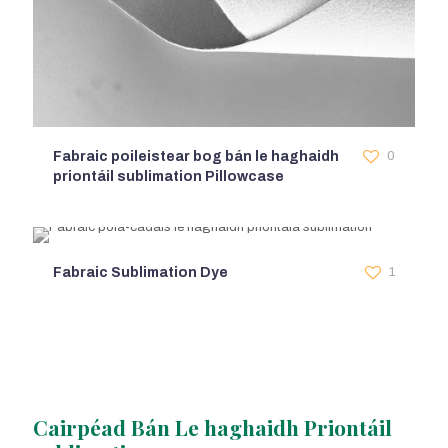
Fabraic poileistear bog bán le haghaidh
0
priontáil sublimation Pillowcase
Fabraic Sublimation Dye
1
Cairpéad Bán Le haghaidh Priontáil