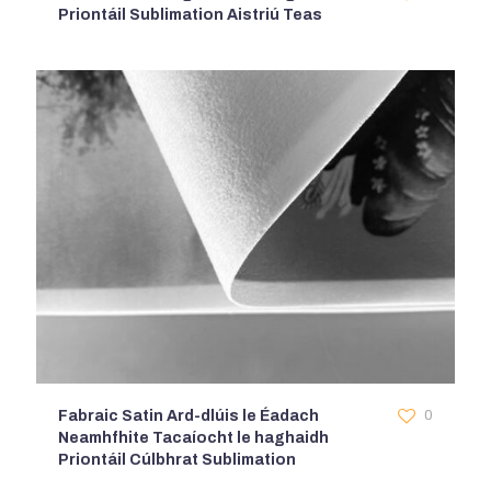
Priontáil Sublimation Aistriú Teas
Fabraic Satin Ard-dlúis le Éadach
0
Neamhfhite Tacaíocht le haghaidh
Priontáil Cúlbhrat Sublimation