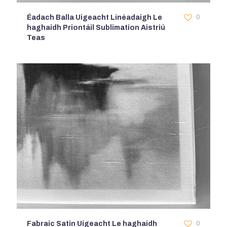
Éadach Balla Uigeacht Línéadaigh Le
0
haghaidh Priontáil Sublimation Aistriú
Teas
Fabraic Satin Uigeacht Le haghaidh
0