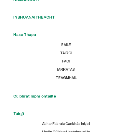
INBHUANAITHEACHT
Nasc Thapa
BAILE
TÁIRGÍ
FAOI
IARRATAS
TEAGMHÁIL
Cúlbhrat Inphriontáilte
Táirgí
Ábhar Fabraic Canbhás Inkjet
Meáin Cúlbhrat Inphriontáilte