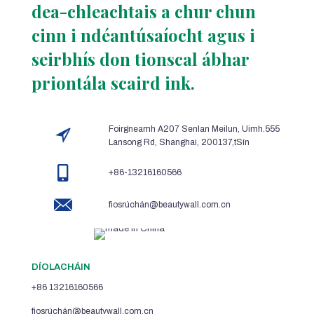
dea-chleachtais a chur chun
cinn i ndéantúsaíocht agus i
seirbhís don tionscal ábhar
priontála scaird ink.
Foirgneamh A207 Senlan Meilun, Uimh.555
Lansong Rd, Shanghai, 200137,tSín
+86-13216160566
fiosrúchán@beautywall.com.cn
DÍOLACHÁIN
+86 13216160566
fiosrúchán@beautywall.com.cn