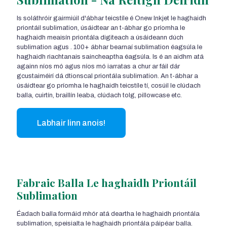
Is soláthróir gairmiúil d'ábhar teicstíle é Onew Inkjet le haghaidh
priontáil sublimation, úsáidtear an t-ábhar go príomha le
haghaidh meaisín priontála digiteach a úsáideann dúch
sublimation agus . 100+ ábhar bearnaí sublimation éagsúla le
haghaidh riachtanais saincheaptha éagsúla. Is é an aidhm atá
againn níos mó agus níos mó iarratas a chur ar fáil dár
gcustaiméirí dá dtionscal priontála sublimation. An t-ábhar a
úsáidtear go príomha le haghaidh teicstíle tí, cosúil le clúdach
balla, cuirtín, braillín leaba, clúdach tolg, pillowcase etc.
Labhair linn anois!
Fabraic Balla Le haghaidh Priontáil
Sublimation
Éadach balla formáid mhór atá deartha le haghaidh priontála
sublimation, speisialta le haghaidh priontála páipéar balla.