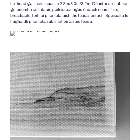
Leithead gan uaim suas le 2.8m/3.0m/3.2m. Déantar an t-ábhar
go príomha as fabraic poileistear agus éadach neamhfhite,
breathable, torthaí priontála aistrithe teasa iontach. Speisialta le
haghaidh priontála sublimation aistriú teasa.