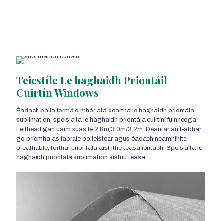
Teicstíle Le haghaidh Priontáil
Cuirtín Windows
Éadach balla formáid mhór atá deartha le haghaidh priontála
sublimation, speisialta le haghaidh priontála cuirtíní fuinneoga.
Leithead gan uaim suas le 2.8m/3.0m/3.2m. Déantar an t-ábhar
go príomha as fabraic poileistear agus éadach neamhfhite,
breathable, torthaí priontála aistrithe teasa iontach. Speisialta le
haghaidh priontála sublimation aistriú teasa.