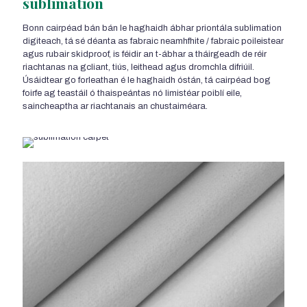
sublimation
Bonn cairpéad bán bán le haghaidh ábhar priontála sublimation
digiteach, tá sé déanta as fabraic neamhfhite / fabraic poileistear
agus rubair skidproof, is féidir an t-ábhar a tháirgeadh de réir
riachtanas na gcliant, tiús, leithead agus dromchla difriúil.
Úsáidtear go forleathan é le haghaidh óstán, tá cairpéad bog
foirfe ag teastáil ó thaispeántas nó limistéar poiblí eile,
saincheaptha ar riachtanais an chustaiméara.