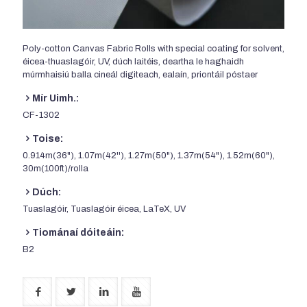
Poly-cotton Canvas Fabric Rolls with special coating for solvent
,
éicea-thuaslagóir, UV, dúch laitéis, deartha le haghaidh
múrmhaisiú balla cineál digiteach, ealaín, priontáil póstaer
Mír Uimh.:
CF-1302
Toise:
0.914m(36"), 1.07m(42''), 1.27m(50"), 1.37m(54"), 1.52m(60"),
30m(100ft)/rolla
Dúch:
Tuaslagóir, Tuaslagóir éicea, LaTeX, UV
Tiománaí dóiteáin:
B2