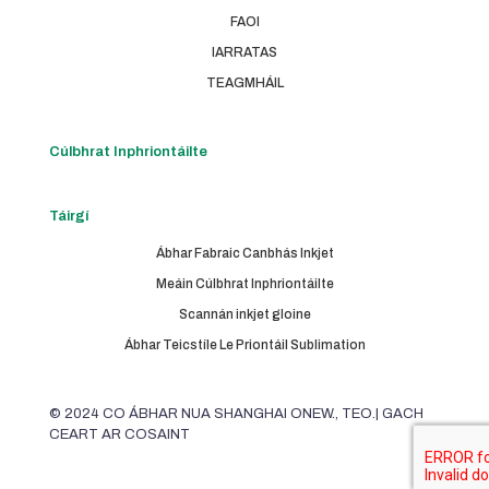
FAOI
IARRATAS
TEAGMHÁIL
Cúlbhrat Inphriontáilte
Táirgí
Ábhar Fabraic Canbhás Inkjet
Meáin Cúlbhrat Inphriontáilte
Scannán inkjet gloine
Ábhar Teicstíle Le Priontáil Sublimation
© 2024 CO ÁBHAR NUA SHANGHAI ONEW., TEO.| GACH
CEART AR COSAINT