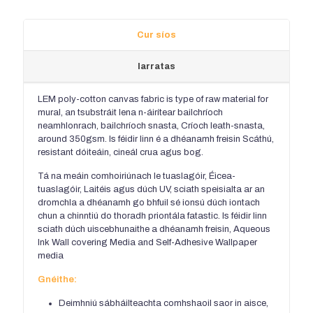
Cur síos
Iarratas
LEM poly-cotton canvas fabric is type of raw material for
mural
, an tsubstráit lena n-áirítear bailchríoch
neamhlonrach, bailchríoch snasta, Críoch leath-snasta,
around 350gsm
. Is féidir linn é a dhéanamh freisin Scáthú,
resistant dóiteáin, cineál crua agus bog.
Tá na meáin comhoiriúnach le tuaslagóir, Éicea-
tuaslagóir, Laitéis agus dúch UV, sciath speisialta ar an
dromchla a dhéanamh go bhfuil sé ionsú dúch iontach
chun a chinntiú do thoradh priontála fatastic. Is féidir linn
sciath dúch uiscebhunaithe a dhéanamh freisin,
Aqueous
Ink Wall covering Media and Self-Adhesive Wallpaper
media
Gnéithe:
Deimhniú sábháilteachta comhshaoil ​​saor in aisce,