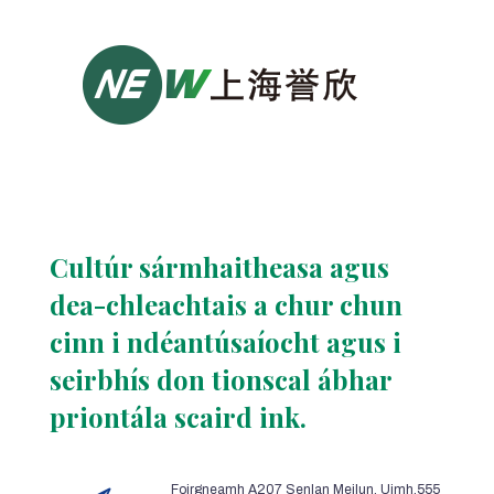
Cultúr sármhaitheasa agus
dea-chleachtais a chur chun
cinn i ndéantúsaíocht agus i
seirbhís don tionscal ábhar
priontála scaird ink.
Foirgneamh A207 Senlan Meilun, Uimh.555