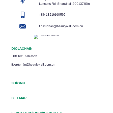
Lansong Rd, Shanghai, 200137,tSín
+86-13216160566
fiosrúchán@beautywall.com.cn
DÍOLACHÁIN
+86 13216160566
fiosrúchán@beautywall.com.cn
SUÍOMH
SITEMAP
BEARTAS PRÍOBHÁIDEACHAIS