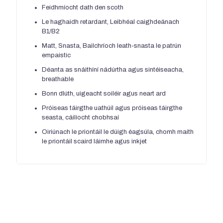
Feidhmíocht dath den scoth
Le haghaidh retardant, Leibhéal caighdeánach
B1/B2
Matt, Snasta, Bailchríoch leath-snasta le patrún
empaistic
Déanta as snáithíní nádúrtha agus sintéiseacha,
breathable
Bonn dlúth, uigeacht soiléir agus neart ard
Próiseas táirgthe uathúil agus próiseas táirgthe
seasta, cáilíocht chobhsaí
Oiriúnach le priontáil le dúigh éagsúla, chomh maith
le priontáil scaird láimhe agus inkjet