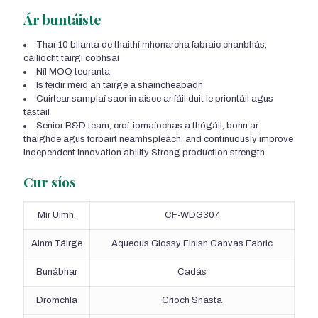
Ár buntáiste
Thar 10 blianta de thaithí mhonarcha fabraic chanbhás,
cáilíocht táirgí cobhsaí
Níl MOQ teoranta
Is féidir méid an táirge a shaincheapadh
Cuirtear samplaí saor in aisce ar fáil duit le priontáil agus
tástáil
Senior R&D team
, croí-iomaíochas a thógáil, bonn ar
thaighde agus forbairt neamhspleách,
and continuously improve
independent innovation ability Strong production strength
Cur síos
Mír Uimh.
CF-WDG307
Ainm Táirge
Aqueous Glossy Finish Canvas Fabric
Bunábhar
Cadás
Dromchla
Críoch Snasta