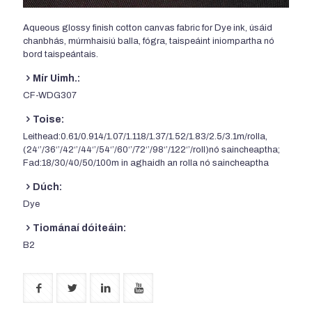
Aqueous glossy finish cotton canvas fabric for Dye ink
, úsáid
chanbhás, múrmhaisiú balla, fógra, taispeáint iniompartha nó
bord taispeántais.
Mír Uimh.:
CF-WDG307
Toise:
Leithead:0.61/0.914/1.07/1.118/1.37/1.52/1.83/2.5/3.1m/rolla,
(24‘’/36‘’/42‘’/44‘’/54‘’/60‘’/72‘’/98‘’/122‘’/roll)nó saincheaptha;
Fad:18/30/40/50/100m in aghaidh an rolla nó saincheaptha
Dúch:
Dye
Tiománaí dóiteáin:
B2