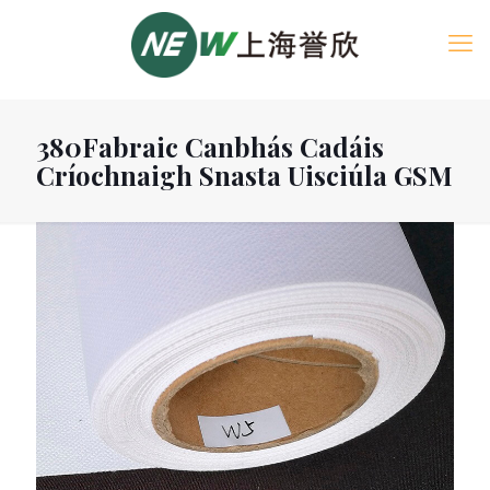
380Fabraic Canbhás Cadáis
Críochnaigh Snasta Uisciúla GSM