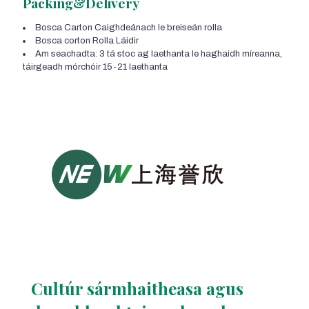
Packing&Delivery
Bosca Carton Caighdeánach le breiseán rolla
Bosca corton Rolla Láidir
Am seachadta: 3 tá stoc ag laethanta le haghaidh míreanna,
táirgeadh mórchóir 15-21 laethanta
Cultúr sármhaitheasa agus