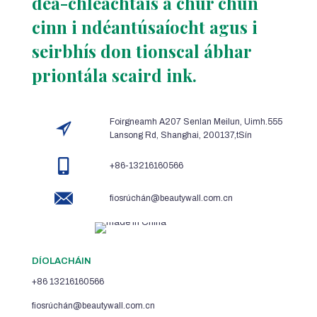
dea-chleachtais a chur chun
cinn i ndéantúsaíocht agus i
seirbhís don tionscal ábhar
priontála scaird ink.
Foirgneamh A207 Senlan Meilun, Uimh.555
Lansong Rd, Shanghai, 200137,tSín
+86-13216160566
fiosrúchán@beautywall.com.cn
DÍOLACHÁIN
+86 13216160566
fiosrúchán@beautywall.com.cn