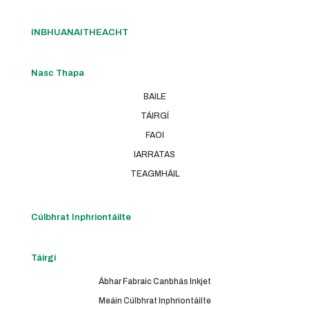
INBHUANAITHEACHT
Nasc Thapa
BAILE
TÁIRGÍ
FAOI
IARRATAS
TEAGMHÁIL
Cúlbhrat Inphriontáilte
Táirgí
Ábhar Fabraic Canbhás Inkjet
Meáin Cúlbhrat Inphriontáilte