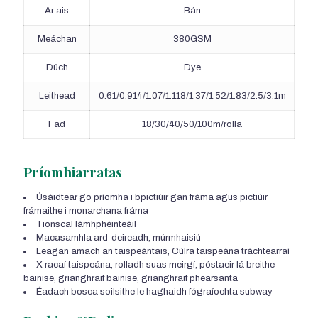
Ar ais
Bán
Meáchan
380GSM
Dúch
Dye
Leithead
0.61/0.914/1.07/1.118/1.37/1.52/1.83/2.5/3.1m
Fad
18/30/40/50/100m/rolla
Príomhiarratas
Úsáidtear go príomha i bpictiúir gan fráma agus pictiúir
frámaithe i monarchana fráma
Tionscal lámhphéinteáil
Macasamhla ard-deireadh, múrmhaisiú
Leagan amach an taispeántais, Cúlra taispeána tráchtearraí
X racaí taispeána, rolladh suas meirgí, póstaeir lá breithe
bainise, grianghraif bainise, grianghraif phearsanta
Éadach bosca soilsithe le haghaidh fógraíochta subway