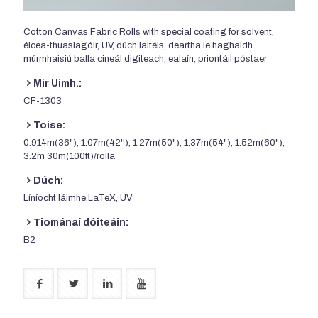
Cotton Canvas Fabric Rolls with special coating for solvent
,
éicea-thuaslagóir, UV, dúch laitéis, deartha le haghaidh
múrmhaisiú balla cineál digiteach, ealaín, priontáil póstaer
Mír Uimh.:
CF-1303
Toise:
0.914m(36"), 1.07m(42''), 1.27m(50"), 1.37m(54"), 1.52m(60"),
3.2
m 30m
(100ft)/rolla
Dúch:
Líníocht láimhe,LaTeX, UV
Tiománaí dóiteáin:
B2