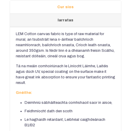
Cur síos
Iarratas
LEM Cotton canvas fabric is type of raw material for
mural
, an tsubstráit lena n-áirítear bailchríoch
neamhlonrach, bailchríoch snasta, Críoch leath-snasta,
around 350gsm
. Is féidir linn é a dhéanamh freisin Scáthú,
resistant dóiteáin, cineál crua agus bog.
Tá na meáin comhoiriúnach le Líníocht Láimhe, Laitéis
agus dúch UV,
special coating on the surface make it
have great ink absorption to ensure your fantastic printing
result
.
Gnéithe:
Deimhniú sábháilteachta comhshaoil ​​saor in aisce,
Feidhmíocht dath den scoth
Le haghaidh retardant, Leibhéal caighdeánach
B1/B2