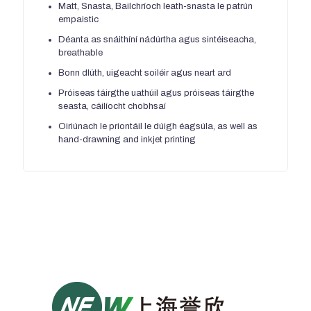
Matt, Snasta, Bailchríoch leath-snasta le patrún
empaistic
Déanta as snáithíní nádúrtha agus sintéiseacha,
breathable
Bonn dlúth, uigeacht soiléir agus neart ard
Próiseas táirgthe uathúil agus próiseas táirgthe
seasta, cáilíocht chobhsaí
Oiriúnach le priontáil le dúigh éagsúla,
as well as
hand-drawning and inkjet printing