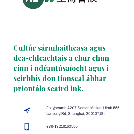
Cultúr sármhaitheasa agus
dea-chleachtais a chur chun
cinn i ndéantúsaíocht agus i
seirbhís don tionscal ábhar
priontála scaird ink.
Foirgneamh A207 Senlan Meilun, Uimh.555
Lansong Rd, Shanghai, 200137,tSín
+86-13216160566