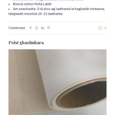
Bosca corton Rolla Láidir
Am seachadta: 3 tá stoc ag laethanta le haghaidh míreanna,
táirgeadh mórchóir 15-21 laethanta
Comhroinn
0
Poist ghaolmhara