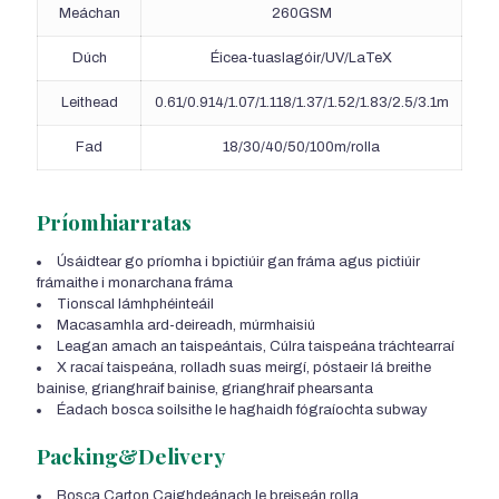
Meáchan
260GSM
Dúch
Éicea-tuaslagóir/UV/LaTeX
Leithead
0.61/0.914/1.07/1.118/1.37/1.52/1.83/2.5/3.1m
Fad
18/30/40/50/100m/rolla
Príomhiarratas
Úsáidtear go príomha i bpictiúir gan fráma agus pictiúir
frámaithe i monarchana fráma
Tionscal lámhphéinteáil
Macasamhla ard-deireadh, múrmhaisiú
Leagan amach an taispeántais, Cúlra taispeána tráchtearraí
X racaí taispeána, rolladh suas meirgí, póstaeir lá breithe
bainise, grianghraif bainise, grianghraif phearsanta
Éadach bosca soilsithe le haghaidh fógraíochta subway
Packing&Delivery
Bosca Carton Caighdeánach le breiseán rolla