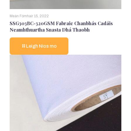
Meán Fómhair 15, 2022
SSG303BC-320GSM Fabraic Chanbhás Cadáis
Neamhthuartha Snasta Dhá Thaobh
Leigh Nios mo