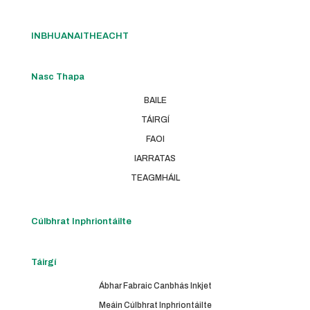
INBHUANAITHEACHT
Nasc Thapa
BAILE
TÁIRGÍ
FAOI
IARRATAS
TEAGMHÁIL
Cúlbhrat Inphriontáilte
Táirgí
Ábhar Fabraic Canbhás Inkjet
Meáin Cúlbhrat Inphriontáilte