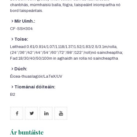
chanbhás, múrmhaisiú balla, fógra, taispeáint iniompartha nó
bord taispeántais.
Mír Uimh.:
CF-SSH304
Toise:
Leithead:0.61/0.914/1.07/1.118/1.37/1.52/1.83/2.5/3.1m/rolla,
(24‘’/36‘’/42‘’/44‘’/54‘’/60‘’/72‘’/98‘’/122‘’/roll)nó saincheaptha;
Fad:18/30/40/50/100m in aghaidh an rolla nó saincheaptha
Dúch:
Éicea-thuaslagóir/LaTeX/UV
Tiománaí dóiteáin:
B2
Ár buntáiste