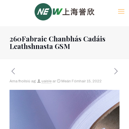
260Fabraic Chanbhás Cadáis
Leathshnasta GSM
Arna fhoilsiú ag
uaisle
ar
Meán Fómhair 15, 2022