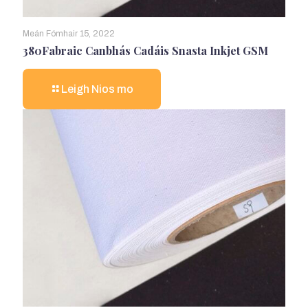
Meán Fómhair 15, 2022
380Fabraic Canbhás Cadáis Snasta Inkjet GSM
Leigh Nios mo