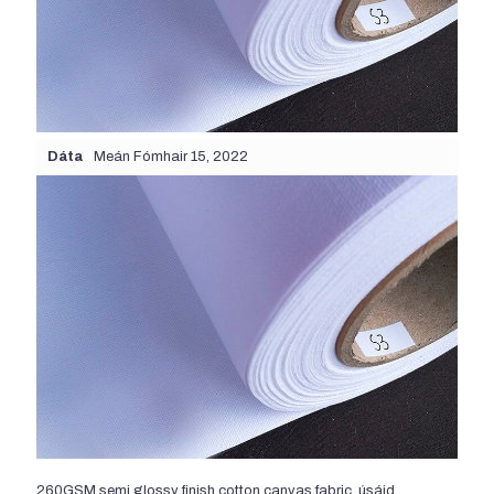
Dáta
Meán Fómhair 15, 2022
260
GSM semi glossy finish cotton canvas fabric
, úsáid