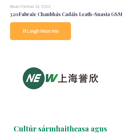
Meán Fómhair 15, 2022
320Fabraic Chanbhás Cadáis Leath-Snasta GSM
Leigh Nios mo
Cultúr sármhaitheasa agus