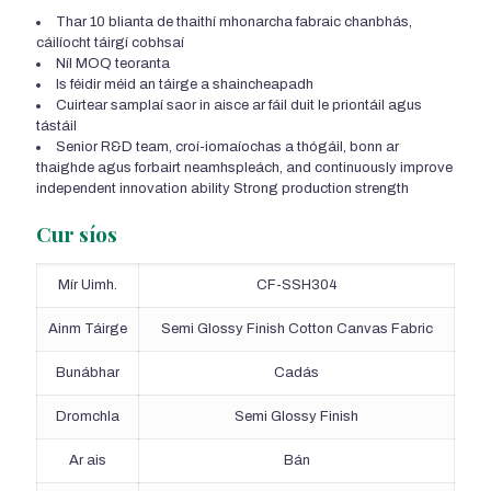
Thar 10 blianta de thaithí mhonarcha fabraic chanbhás,
cáilíocht táirgí cobhsaí
Níl MOQ teoranta
Is féidir méid an táirge a shaincheapadh
Cuirtear samplaí saor in aisce ar fáil duit le priontáil agus
tástáil
Senior R&D team
, croí-iomaíochas a thógáil, bonn ar
thaighde agus forbairt neamhspleách,
and continuously improve
independent innovation ability Strong production strength
Cur síos
Mír Uimh.
CF-SSH304
Ainm Táirge
Semi Glossy Finish Cotton Canvas Fabric
Bunábhar
Cadás
Dromchla
Semi Glossy Finish
Ar ais
Bán