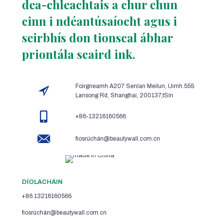
dea-chleachtais a chur chun
cinn i ndéantúsaíocht agus i
seirbhís don tionscal ábhar
priontála scaird ink.
Foirgneamh A207 Senlan Meilun, Uimh.555
Lansong Rd, Shanghai, 200137,tSín
+86-13216160566
fiosrúchán@beautywall.com.cn
DÍOLACHÁIN
+86 13216160566
fiosrúchán@beautywall.com.cn