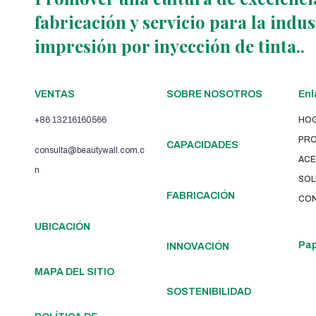
fabricación y servicio para la indu
impresión por inyección de tinta..
VENTAS
SOBRE NOSOTROS
Enl
+86 13216160566
HO
PR
CAPACIDADES
consulta@beautywall.com.c
ACE
n
SOL
FABRICACIÓN
CO
UBICACIÓN
Pap
INNOVACIÓN
MAPA DEL SITIO
SOSTENIBILIDAD