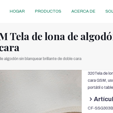
HOGAR
PRODUCTOS
ACERCA DE
SOL
Tela de lona de algodó
 cara
lgodón sin blanquear brillante de doble cara
320Tela de lo
cara GSM, uso 
portátil o tabl
Artícu
CF-SSG303