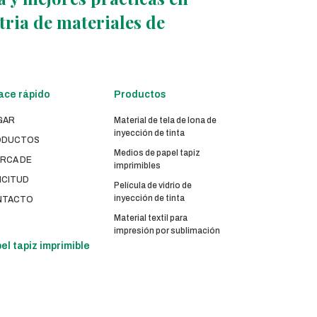
stria de materiales de
ace rápido
Productos
GAR
Material de tela de lona de
inyección de tinta
ODUCTOS
Medios de papel tapiz
RCA DE
imprimibles
ICITUD
Película de vidrio de
inyección de tinta
NTACTO
Material textil para
impresión por sublimación
el tapiz imprimible