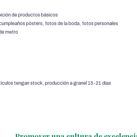
bición de productos básicos
 cumpleaños pósters, fotos de la boda, fotos personales
 de metro
rtículos tengan stock, producción a granel 15-21 días
Promover una cultura de excelencia