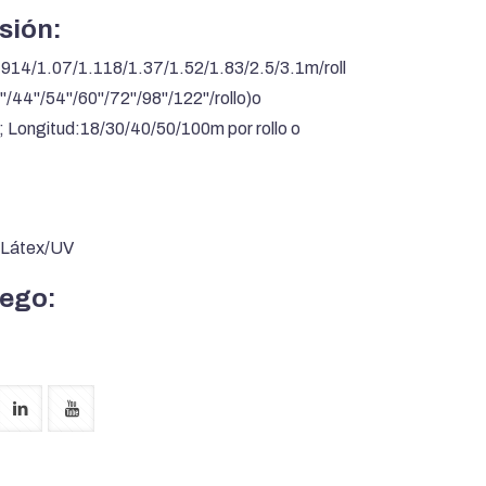
sión:
914/1.07/1.118/1.37/1.52/1.83/2.5/3.1m/roll
''/44''/54''/60''/72''/98''/122''/rollo)o
; Longitud:18/30/40/50/100m por rollo o
/Látex/UV
uego: