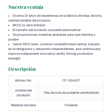
Nuestra ventaja
Encima 10 años de experiencia en la fábrica de telas de lona,
calidad estable del producto
MOQ no está limitado
El tamaño del producto se puede personalizar
Se proporcionan muestras gratuitas para que imprima y
pruebe
Senior R&D team
, construir competitividad central, basado
en investigación y desarrollo independientes,
and continuously
improve independent innovation ability Strong production
strength
Descripción
Artículo No.
CF-SSH107
nombre del
Tela de lona de poliéster semibrillante
producto
Material de base
Poliéster