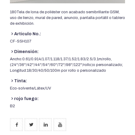
180Tela de lona de poliéster con acabado semibrillante GSM,
uso de lienzo, mural de pared, anuncio, pantalla portátil o tablero
de exhibición.
Artículo No.:
CF-SSH107
Dimensión:
Ancho:0.61/0.914/1.07/1.118/1.37/1.52/1.83/2.5/3.1m/rollo,
(24''/36''/42''/44''/54''/60''/72''/98''/122''/rollo)o personalizado;
Longitud:18/30/40/50/100m por rollo o personalizado
Tinta:
Eco-solvente/Látex/UV
rojo fuego:
B2