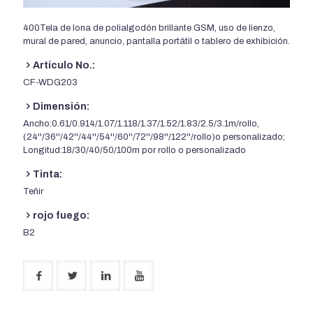
400Tela de lona de polialgodón brillante GSM, uso de lienzo,
mural de pared, anuncio, pantalla portátil o tablero de exhibición.
Artículo No.:
CF-WDG203
Dimensión:
Ancho:0.61/0.914/1.07/1.118/1.37/1.52/1.83/2.5/3.1m/rollo,
(24''/36''/42''/44''/54''/60''/72''/98''/122''/rollo)o personalizado;
Longitud:18/30/40/50/100m por rollo o personalizado
Tinta:
Teñir
rojo fuego:
B2