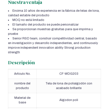
Nuestra ventaja
Encima 10 años de experiencia en la fábrica de telas de lona,
calidad estable del producto
MOQ no está limitado
El tamaño del producto se puede personalizar
Se proporcionan muestras gratuitas para que imprima y
pruebe
Senior R&D team
, construir competitividad central, basado
en investigación y desarrollo independientes,
and continuously
improve independent innovation ability Strong production
strength
Descripción
Artículo No.
CF-WDG203
nombre del
Tela de lona de polialgodón con
producto
acabado brillante
Material de
Algodon poli
base