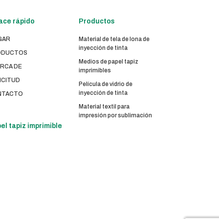
ace rápido
Productos
GAR
Material de tela de lona de
inyección de tinta
ODUCTOS
Medios de papel tapiz
RCA DE
imprimibles
ICITUD
Película de vidrio de
inyección de tinta
NTACTO
Material textil para
impresión por sublimación
el tapiz imprimible