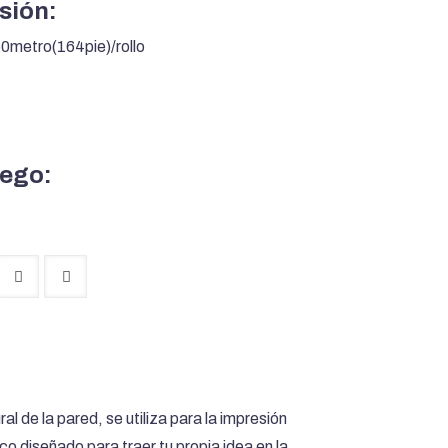
sión:
50metro(164pie)/rollo
uego:
 de la pared, se utiliza para la impresión
co diseñado para traer tu propia idea en la