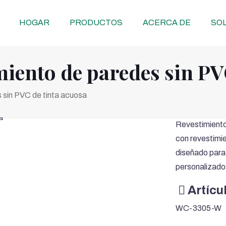
HOGAR
PRODUCTOS
ACERCA DE
SOL
miento de paredes sin PV
 sin PVC de tinta acuosa
Revestimiento
con revestimi
diseñado para
personalizados
Artícu
WC-3305-W