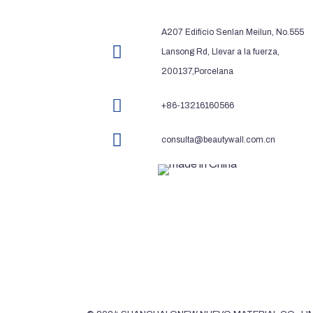
A207 Edificio Senlan Meilun, No.555
Lansong Rd, Llevar a la fuerza,
200137,Porcelana
+86-13216160566
consulta@beautywall.com.cn