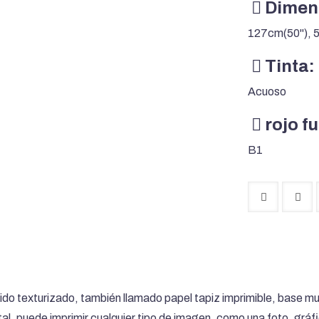
Dimen
127cm(50''), 
Tinta:
Acuoso
rojo f
B1
o texturizado, también llamado papel tapiz imprimible, base mural
tal, puede imprimir cualquier tipo de imagen, como una foto, gráfi