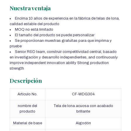
Nuestra ventaja
Encima 10 años de experiencia en la fábrica de telas de lona,
calidad estable del producto
MOQ no está limitado
El tamaño del producto se puede personalizar
Se proporcionan muestras gratuitas para que imprima y
pruebe
Senior R&D team
, construir competitividad central, basado
en investigación y desarrollo independientes,
and continuously
improve independent innovation ability Strong production
strength
Descripción
Artículo No.
CF-WDG304
nombre del
Tela de lona acuosa con acabado
producto
brillante
Material de base
Algodón