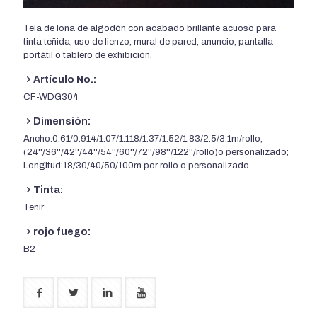
Tela de lona de algodón con acabado brillante acuoso para
tinta teñida, uso de lienzo, mural de pared, anuncio, pantalla
portátil o tablero de exhibición.
Artículo No.:
CF-WDG304
Dimensión:
Ancho:0.61/0.914/1.07/1.118/1.37/1.52/1.83/2.5/3.1m/rollo,
(24''/36''/42''/44''/54''/60''/72''/98''/122''/rollo)o personalizado;
Longitud:18/30/40/50/100m por rollo o personalizado
Tinta:
Teñir
rojo fuego:
B2