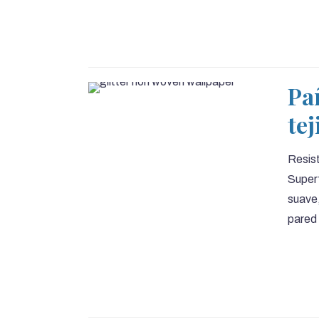
Pa
tej
Resist
Superf
suave,
pared 