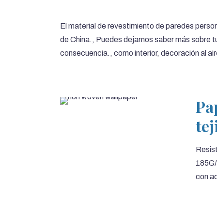
El material de revestimiento de paredes perso
de China., Puedes dejarnos saber más sobre t
consecuencia., como interior, decoración al air
Pa
tej
Resist
185G/M
con ac