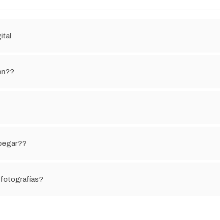
ital
ón??
e pegar??
 fotografías?