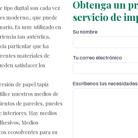
Obtenga un pre
 tipo digital son cada vez
servicio de i
ores moderno., que puede
nario, Es muy utilizado en
Su nombre
riencia tan auténtica,
cia particular que ha
rentes materiales de
Tu correo electrónico
eden satisfacer los
resión de papel tapiz
Escríbenos tus necesidades
Utilice nuestros medios de
mientos de paredes, puedes
e interiores. Hay medios
dhesivos, Medios
cos ecosolventes para su