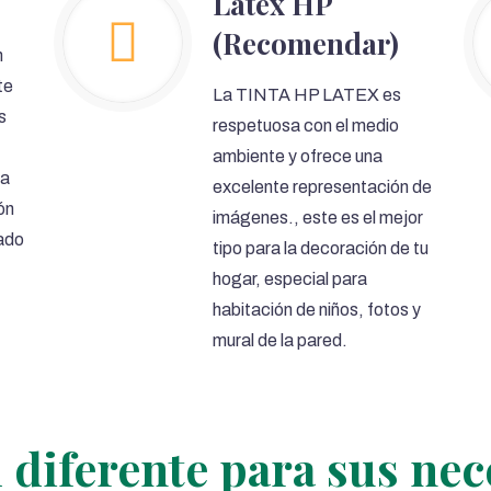
Látex HP
(Recomendar)
n
te
La TINTA HP LATEX es
s
respetuosa con el medio
ambiente y ofrece una
ra
excelente representación de
ón
imágenes., este es el mejor
zado
tipo para la decoración de tu
hogar, especial para
habitación de niños, fotos y
mural de la pared.
 diferente para sus ne