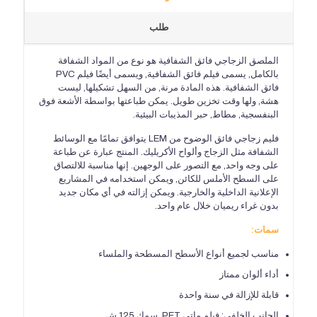
طلب
الملصق الزجاجي فائق الشفافية هو نوع من المواد الشفافة
بالكامل, يسمى فيلم فائق الشفافية, ويسمى أيضًا فيلم PVC
فائق الشفافية. هذه المادة مرنة, من السهل تشكيلها, ليست
هشة, ولها وقت تخزين طويل. يمكن طباعتها بواسطة الأشعة فوق
البنفسجية, مطاط, حبر المذيبات البيئية.
فليم زجاجي فائق الوضوح من LEM يتوافق تمامًا مع الوسائط
الشفافة مثل الزجاج وألواح الأكريليك. المنتج عبارة عن طباعة
على وجه واحد, مع التصور على الوجهين. إنها مناسبة للالتصاق
على السطح الأملس للكائن, ويمكن استخدامه في المشاريع
الإعلانية الداخلية والخارجية. ويمكن إزالته في أي مكان جديد
بدون غراء ريميان خلال عام واحد.
سمات:
مناسب لجميع أنواع الأسطح المسطحة والملساء
أداء ألوان ممتاز
قابلة للإزالة في سنة واحدة
الجانب الخلفي: فيلم ماتي PET, سمك 125 ش