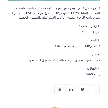
فيلم زجاجي فائق الوضوح هو نوع من الأفلام يمكن طباعته بواسطة
المذيبات البيئية, HP Latex وحبر UV, إنه نوع من فيلم PVC, تستخدم على
نطاق واسع للزجاج, مطبخ, إعلانات السيراميك والصندوق الخفيف
رقم الصنف.:
جي إف-5000
البعد:
127سم(50"), 50م(164قدم)/لفافة
حبر:
مذيب, مذيب صديق للبيئة, مطاط, الأشعة فوق البنفسجية
النفاذية
زيادة 95%
وصف