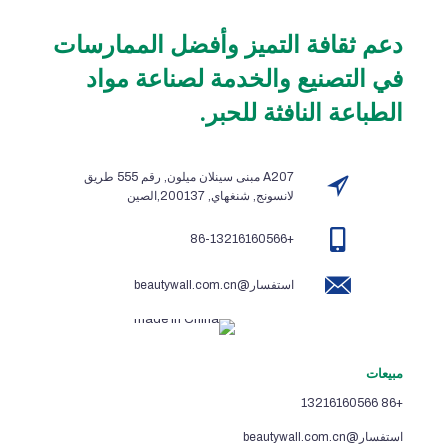
دعم ثقافة التميز وأفضل الممارسات
في التصنيع والخدمة لصناعة مواد
الطباعة النافثة للحبر.
A207 مبنى سينلان ميلون, رقم 555 طريق
لانسونج, شنغهاي, 200137,الصين
+86-13216160566
استفسار@beautywall.com.cn
مبيعات
+86 13216160566
استفسار@beautywall.com.cn