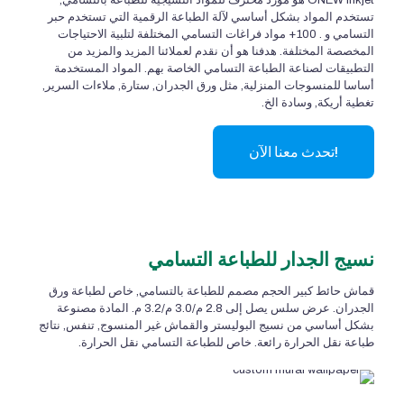
ONEW Inkjet هو مورد محترف للمواد النسيجية للطباعة بالتسامي,
تستخدم المواد بشكل أساسي لآلة الطباعة الرقمية التي تستخدم حبر
التسامي و . 100+ مواد فراغات التسامي المختلفة لتلبية الاحتياجات
المخصصة المختلفة. هدفنا هو أن نقدم لعملائنا المزيد والمزيد من
التطبيقات لصناعة الطباعة التسامي الخاصة بهم. المواد المستخدمة
أساسا للمنسوجات المنزلية, مثل ورق الجدران, ستارة, ملاءات السرير,
تغطية أريكة, وسادة الخ.
تحدث معنا الآن!
نسيج الجدار للطباعة التسامي
قماش حائط كبير الحجم مصمم للطباعة بالتسامي, خاص لطباعة ورق
الجدران. عرض سلس يصل إلى 2.8 م/3.0 م/3.2 م. المادة مصنوعة
بشكل أساسي من نسيج البوليستر والقماش غير المنسوج, تنفس, نتائج
طباعة نقل الحرارة رائعة. خاص للطباعة التسامي نقل الحرارة.