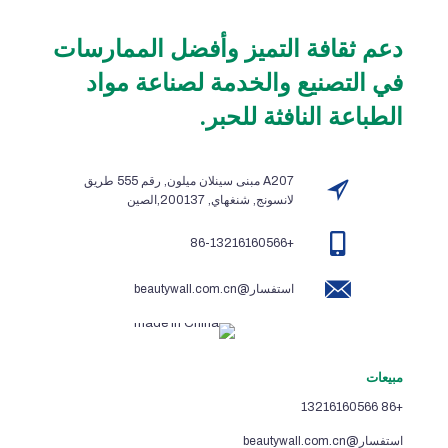
دعم ثقافة التميز وأفضل الممارسات
في التصنيع والخدمة لصناعة مواد
الطباعة النافثة للحبر.
A207 مبنى سينلان ميلون, رقم 555 طريق
لانسونج, شنغهاي, 200137,الصين
+86-13216160566
استفسار@beautywall.com.cn
مبيعات
+86 13216160566
استفسار@beautywall.com.cn